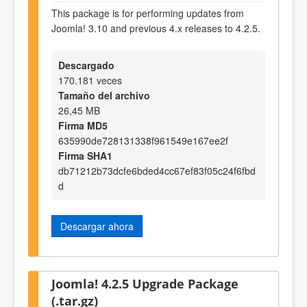
This package is for performing updates from
Joomla! 3.10 and previous 4.x releases to 4.2.5.
Descargado
170.181 veces
Tamaño del archivo
26,45 MB
Firma MD5
635990de728131338f961549e167ee2f
Firma SHA1
db71212b73dcfe6bded4cc67ef83f05c24f6fbd
d
Descargar ahora
Joomla! 4.2.5 Upgrade Package
(.tar.gz)