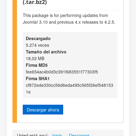
(.tar.bz2)
This package is for performing updates from
Joomla! 3.10 and previous 4.x releases to 4.2.5.
Descargado
5.274 veces
Tamaño del archivo
18,02 MB
Firma MD5
fee654ac4b0d3c391f683551f77303f5
Firma SHA1
cf872ede330cc56d6eda495c565f26ef548153
1e
Descargar ahora
Usted está aquí:
Inicio
/
Descargas
/