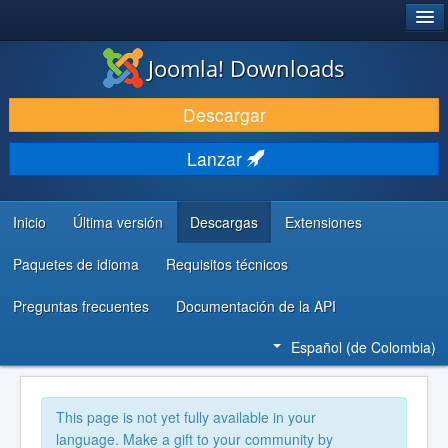
®
JOOMLA!
Joomla! Downloads
DESCARGAR
Descargar
DESCUBRE Y APRENDE
Lanzar
COMUNIDAD Y AYUDA
RECURSOS PARA DESARROLLADORES
Inicio
Última versión
Descargas
Extensiones
Paquetes de idioma
Requisitos técnicos
Preguntas frecuentes
Documentación de la API
Español (de Colombia)
This page is not yet fully available in your
language. Make a gift to your community by