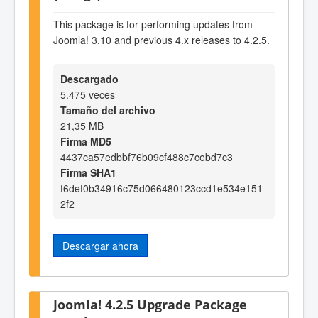
This package is for performing updates from
Joomla! 3.10 and previous 4.x releases to 4.2.5.
Descargado
5.475 veces
Tamaño del archivo
21,35 MB
Firma MD5
4437ca57edbbf76b09cf488c7cebd7c3
Firma SHA1
f6def0b34916c75d066480123ccd1e534e151
2f2
Descargar ahora
Joomla! 4.2.5 Upgrade Package