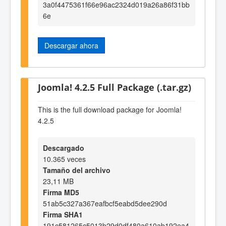
3a0f4475361f66e96ac2324d019a26a86f31bb
6e
Descargar ahora
Joomla! 4.2.5 Full Package (.tar.gz)
This is the full download package for Joomla!
4.2.5
Descargado
10.365 veces
Tamaño del archivo
23,11 MB
Firma MD5
51ab5c327a367eafbcf5eabd5dee290d
Firma SHA1
191c581265c5013b29d0df480a610ab192ea4