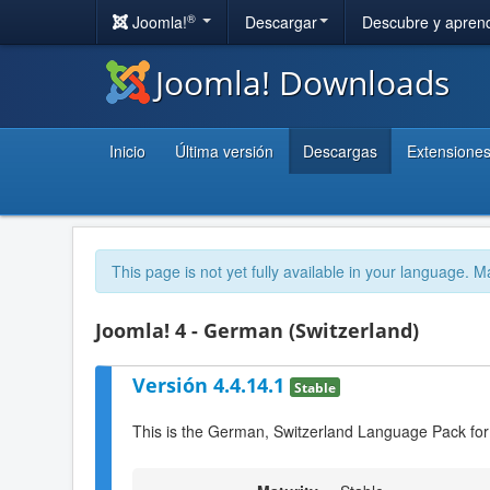
®
Joomla!
Descargar
Descubre y apren
Joomla! Downloads
Inicio
Última versión
Descargas
Extensione
This page is not yet fully available in your language. M
Joomla! 4 - German (Switzerland)
Versión 4.4.14.1
Stable
This is the German, Switzerland Language Pack for