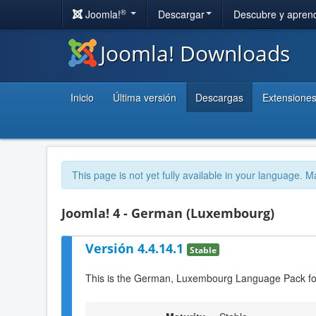
®
Joomla!
Descargar
Descubre y apren
Joomla! Downloads
Inicio
Última versión
Descargas
Extensione
This page is not yet fully available in your language. M
Joomla! 4 - German (Luxembourg)
Versión 4.4.14.1
Stable
This is the German, Luxembourg Language Pack fo