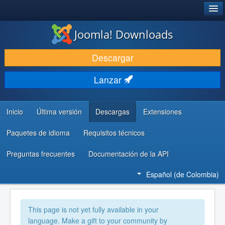
®
JOOMLA!
Joomla! Downloads
DESCARGAR
Descargar
DESCUBRE Y APRENDE
Lanzar
COMUNIDAD Y AYUDA
RECURSOS PARA DESARROLLADORES
Inicio
Última versión
Descargas
Extensiones
Paquetes de idioma
Requisitos técnicos
Preguntas frecuentes
Documentación de la API
Español (de Colombia)
This page is not yet fully available in your
language. Make a gift to your community by