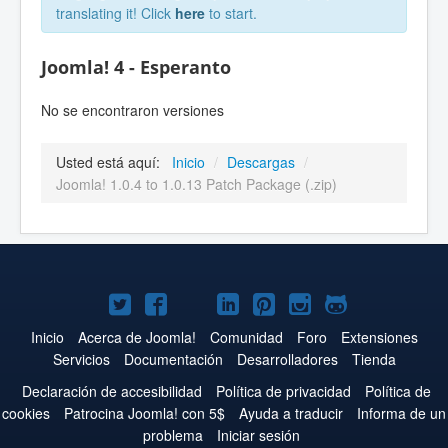
translating it! Click
here
to start.
Joomla! 4 - Esperanto
No se encontraron versiones
Usted está aquí:
Inicio
/
Descargas
/
Joomla! 1.0.4 to 1.0.13 Patch Package (.zip)
Joomla!
Joomla!
Joomla!
Joomla!
Joomla!
Joomla!
Joomla!
en
en
en
en
en
en
en
Inicio
Acerca de Joomla!
Comunidad
Foro
Extensiones
Servicios
Documentación
Desarrolladores
Tienda
Twitter
Facebook
YouTube
LinkedIn
Pinterest
Instagram
GitHub
Declaración de accesibilidad
Política de privacidad
Política de
cookies
Patrocina Joomla! con 5$
Ayuda a traducir
Informa de un
problema
Iniciar sesión