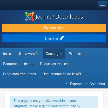
®
JOOMLA!
Joomla! Downloads
DESCARGAR
Descargar
DESCUBRE Y APRENDE
Lanzar
COMUNIDAD Y AYUDA
RECURSOS PARA DESARROLLADORES
Inicio
Última versión
Descargas
Extensiones
Paquetes de idioma
Requisitos técnicos
Preguntas frecuentes
Documentación de la API
Español (de Colombia)
This page is not yet fully available in your
language. Make a gift to your community by