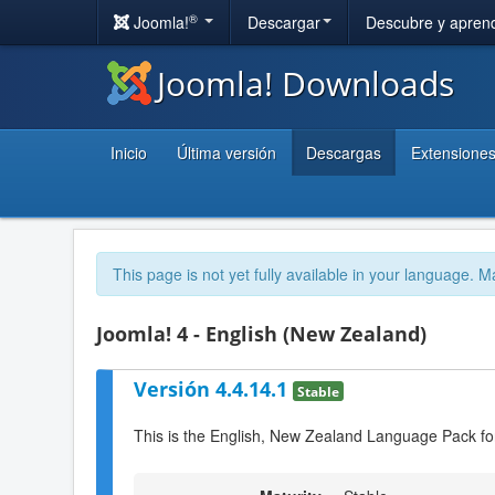
®
Joomla!
Descargar
Descubre y apren
Joomla! Downloads
Inicio
Última versión
Descargas
Extensione
This page is not yet fully available in your language. M
Joomla! 4 - English (New Zealand)
Versión 4.4.14.1
Stable
This is the English, New Zealand Language Pack fo