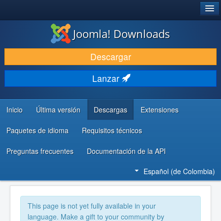
®
JOOMLA!
Joomla! Downloads
DESCARGAR
Descargar
DESCUBRE Y APRENDE
Lanzar
COMUNIDAD Y AYUDA
RECURSOS PARA DESARROLLADORES
Inicio
Última versión
Descargas
Extensiones
Paquetes de idioma
Requisitos técnicos
Preguntas frecuentes
Documentación de la API
Español (de Colombia)
This page is not yet fully available in your
language. Make a gift to your community by