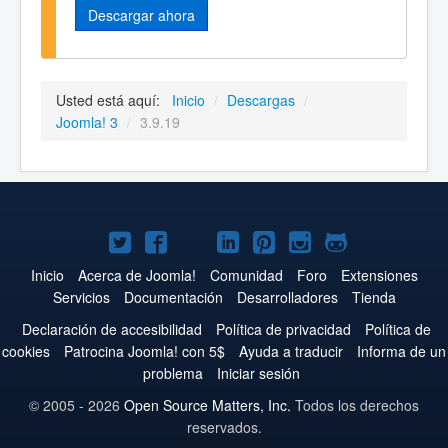
Descargar ahora
Usted está aquí:
Inicio
/
Descargas
/
Joomla! 3
/
3.9.19
Joomla!
Joomla!
Joomla!
Joomla!
Joomla!
Joomla!
Joomla!
en
en
en
en
en
en
en
Inicio
Acerca de Joomla!
Comunidad
Foro
Extensiones
Servicios
Documentación
Desarrolladores
Tienda
Twitter
Facebook
YouTube
LinkedIn
Pinterest
Instagram
GitHub
Declaración de accesibilidad
Política de privacidad
Política de
cookies
Patrocina Joomla! con 5$
Ayuda a traducir
Informa de un
problema
Iniciar sesión
© 2005 - 2026
Open Source Matters, Inc.
Todos los derechos
reservados.