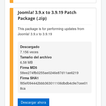
Joomla! 3.9.x to 3.9.19 Patch
Package (.zip)
This package is for performing updates from
Joomla! 3.9.x to 3.9.19
Descargado
7.156 veces
Tamaño del archivo
6,58 MB
Firma MD5
58ee274ffb0255ae0246e87d11ae6219
Firma SHA1
f85ef094442bbb363011106dbdb4c9e7cee01
8ca
Descargar ahora