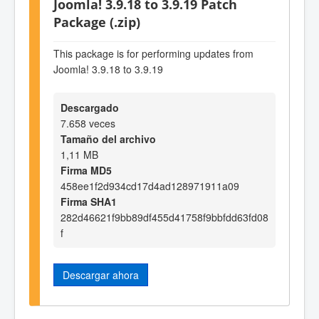
Joomla! 3.9.18 to 3.9.19 Patch
Package (.zip)
This package is for performing updates from
Joomla! 3.9.18 to 3.9.19
Descargado
7.658 veces
Tamaño del archivo
1,11 MB
Firma MD5
458ee1f2d934cd17d4ad128971911a09
Firma SHA1
282d46621f9bb89df455d41758f9bbfdd63fd08
f
Descargar ahora