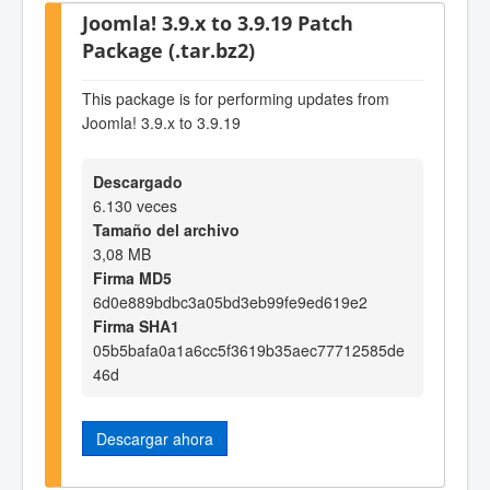
Joomla! 3.9.x to 3.9.19 Patch
Package (.tar.bz2)
This package is for performing updates from
Joomla! 3.9.x to 3.9.19
Descargado
6.130 veces
Tamaño del archivo
3,08 MB
Firma MD5
6d0e889bdbc3a05bd3eb99fe9ed619e2
Firma SHA1
05b5bafa0a1a6cc5f3619b35aec77712585de
46d
Descargar ahora