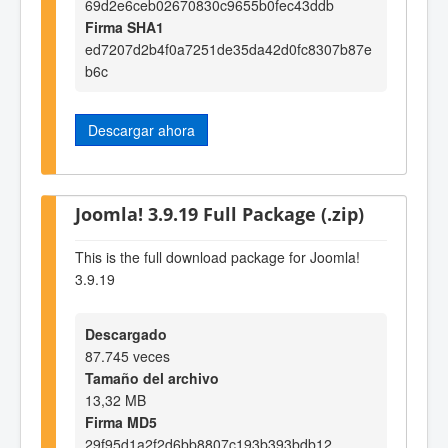
69d2e6ceb02670830c9655b0fec43ddb
Firma SHA1
ed7207d2b4f0a7251de35da42d0fc8307b87e
b6c
Descargar ahora
Joomla! 3.9.19 Full Package (.zip)
This is the full download package for Joomla!
3.9.19
Descargado
87.745 veces
Tamaño del archivo
13,32 MB
Firma MD5
29f95d1a2f2d6bb8807c193b393bdb12