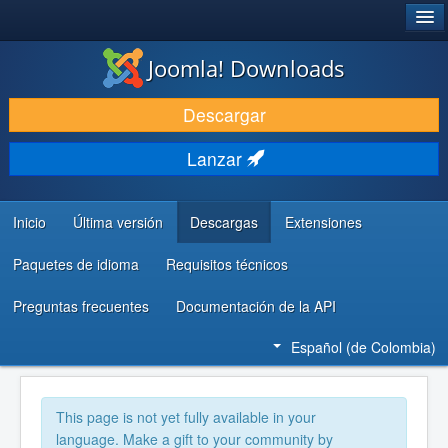
®
JOOMLA!
Joomla! Downloads
DESCARGAR
Descargar
DESCUBRE Y APRENDE
Lanzar
COMUNIDAD Y AYUDA
RECURSOS PARA DESARROLLADORES
Inicio
Última versión
Descargas
Extensiones
Paquetes de idioma
Requisitos técnicos
Preguntas frecuentes
Documentación de la API
Español (de Colombia)
This page is not yet fully available in your
language. Make a gift to your community by