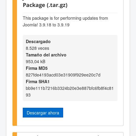
Package (.tar.gz)
This package is for performing updates from
Joomla! 3.9.18 to 3.9.19
Descargado
8.528 veces
Tamaño del archivo
953,04 kB
Firma MD5
827fde4193acd03e31909f929ee20c7d
Firma SHA1
bb9e111b7216b3324b20e3e887bfc6fb8f4c81
93
Descargar ahora