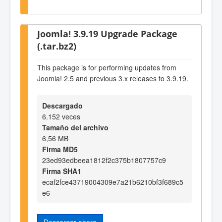
Joomla! 3.9.19 Upgrade Package
(.tar.bz2)
This package is for performing updates from
Joomla! 2.5 and previous 3.x releases to 3.9.19.
Descargado
6.152 veces
Tamaño del archivo
6,56 MB
Firma MD5
23ed93edbeea1812f2c375b1807757c9
Firma SHA1
ecaf2fce43719004309e7a21b6210bf3f689c5
e6
Descargar ahora