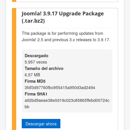
Joomla! 3.9.17 Upgrade Package
(.tar.bz2)
This package is for performing updates from
Joomla! 2.5 and previous 3.x releases to 3.9.17.
Descargado
5.957 veces
Tamaño del archivo
6,57 MB
Firma MD5
3fdf3d97760fbc955415a950d3ad2494
Firma SHA1
a92bd9aeae38e0d19c023c85865ffebd00724c
bb
Descargar ahora