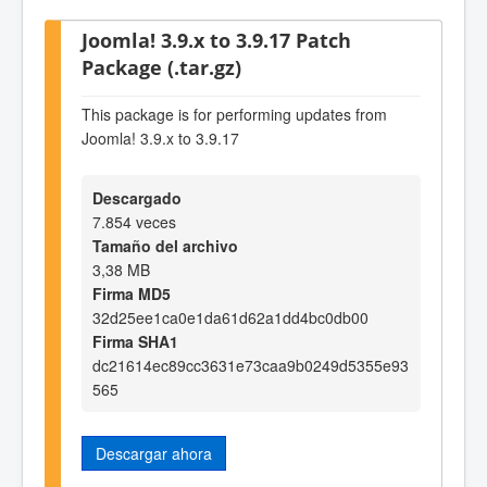
Joomla! 3.9.x to 3.9.17 Patch
Package (.tar.gz)
This package is for performing updates from
Joomla! 3.9.x to 3.9.17
Descargado
7.854 veces
Tamaño del archivo
3,38 MB
Firma MD5
32d25ee1ca0e1da61d62a1dd4bc0db00
Firma SHA1
dc21614ec89cc3631e73caa9b0249d5355e93
565
Descargar ahora