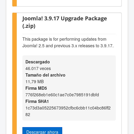
Joomla! 3.9.17 Upgrade Package
(.zip)
This package is for performing updates from
Joomla! 2.5 and previous 3.x releases to 3.9.17.
Descargado
46.017 veces
Tamaño del archivo
11,79 MB
Firma MD5
776f268eb1e60c1ae7c0e7985191dbfd
Firma SHA1
1c73d3a05225673952cfbc6cbb11c04bc86ff2
82
Descargar ahora