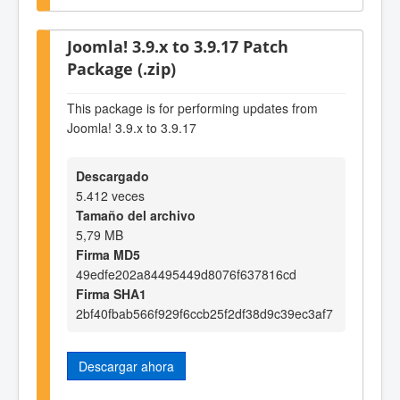
Joomla! 3.9.x to 3.9.17 Patch
Package (.zip)
This package is for performing updates from
Joomla! 3.9.x to 3.9.17
Descargado
5.412 veces
Tamaño del archivo
5,79 MB
Firma MD5
49edfe202a84495449d8076f637816cd
Firma SHA1
2bf40fbab566f929f6ccb25f2df38d9c39ec3af7
Descargar ahora