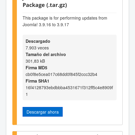
Package (.tar.gz)
This package is for performing updates from
Joomla! 3.9.16 to 3.9.17
Descargado
7.903 veces
Tamaño del archivo
301,83 kB
Firma MD5
cb0f8e5cea017c68dd0f845f2ccc32b4
Firma SHA1
16f4128793ebdbbba4531671f312ff5c4e8909f
1
Descargar ahora