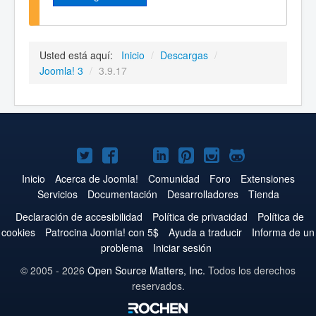
Usted está aquí:
Inicio
/
Descargas
/
Joomla! 3
/
3.9.17
Joomla!
Joomla!
Joomla!
Joomla!
Joomla!
Joomla!
Joomla!
en
en
en
en
en
en
en
Inicio
Acerca de Joomla!
Comunidad
Foro
Extensiones
Servicios
Documentación
Desarrolladores
Tienda
Twitter
Facebook
YouTube
LinkedIn
Pinterest
Instagram
GitHub
Declaración de accesibilidad
Política de privacidad
Política de
cookies
Patrocina Joomla! con 5$
Ayuda a traducir
Informa de un
problema
Iniciar sesión
© 2005 - 2026
Open Source Matters, Inc.
Todos los derechos
reservados.