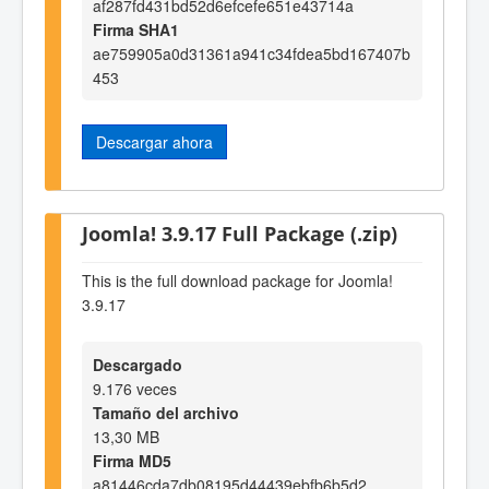
af287fd431bd52d6efcefe651e43714a
Firma SHA1
ae759905a0d31361a941c34fdea5bd167407b
453
Descargar ahora
Joomla! 3.9.17 Full Package (.zip)
This is the full download package for Joomla!
3.9.17
Descargado
9.176 veces
Tamaño del archivo
13,30 MB
Firma MD5
a81446cda7db08195d44439ebfb6b5d2