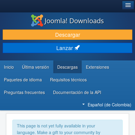
®
JOOMLA!
Joomla! Downloads
DESCARGAR
Descargar
DESCUBRE Y APRENDE
Lanzar
COMUNIDAD Y AYUDA
RECURSOS PARA DESARROLLADORES
Inicio
Última versión
Descargas
Extensiones
Paquetes de idioma
Requisitos técnicos
Preguntas frecuentes
Documentación de la API
Español (de Colombia)
This page is not yet fully available in your
language. Make a gift to your community by