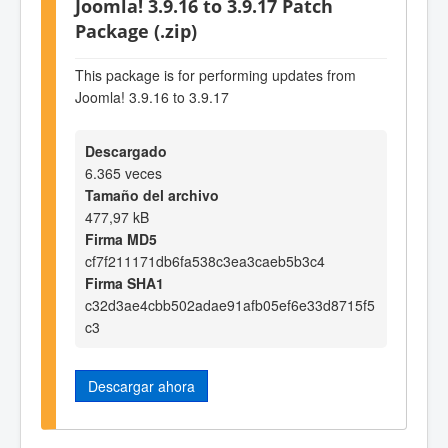
Joomla! 3.9.16 to 3.9.17 Patch
Package (.zip)
This package is for performing updates from
Joomla! 3.9.16 to 3.9.17
Descargado
6.365 veces
Tamaño del archivo
477,97 kB
Firma MD5
cf7f211171db6fa538c3ea3caeb5b3c4
Firma SHA1
c32d3ae4cbb502adae91afb05ef6e33d8715f5
c3
Descargar ahora