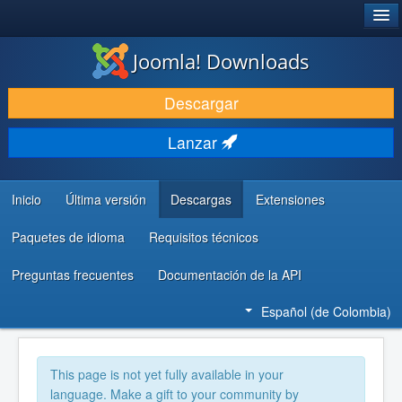
®
JOOMLA!
Joomla! Downloads
DESCARGAR
Descargar
DESCUBRE Y APRENDE
Lanzar
COMUNIDAD Y AYUDA
RECURSOS PARA DESARROLLADORES
Inicio
Última versión
Descargas
Extensiones
Paquetes de idioma
Requisitos técnicos
Preguntas frecuentes
Documentación de la API
Español (de Colombia)
This page is not yet fully available in your
language. Make a gift to your community by