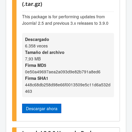
(.tar.gz)
This package is for performing updates from
Joomla! 2.5 and previous 3.x releases to 3.9.0
Descargado
6.358 veces
Tamaño del archivo
7,93 MB
Firma MD5
0e50a49697aea2a093d9e82b791a8ed6
Firma SHA1
448c68db258d98e66f0013509e5c11d6a532d
463
Descargar ahora