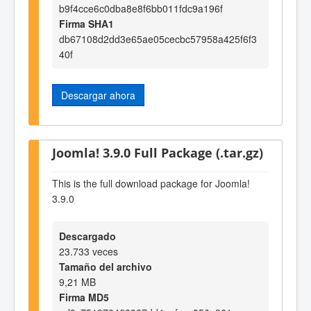
b9f4cce6c0dba8e8f6bb011fdc9a196f
Firma SHA1
db67108d2dd3e65ae05cecbc57958a425f6f3
40f
Descargar ahora
Joomla! 3.9.0 Full Package (.tar.gz)
This is the full download package for Joomla!
3.9.0
Descargado
23.733 veces
Tamaño del archivo
9,21 MB
Firma MD5