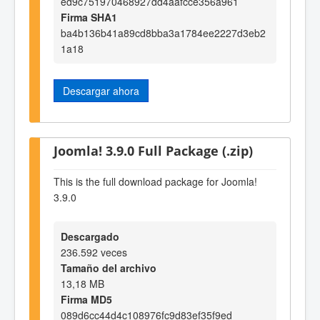
ed9c751970468927dd4aafcce356a961
Firma SHA1
ba4b136b41a89cd8bba3a1784ee2227d3eb2
1a18
Descargar ahora
Joomla! 3.9.0 Full Package (.zip)
This is the full download package for Joomla!
3.9.0
Descargado
236.592 veces
Tamaño del archivo
13,18 MB
Firma MD5
089d6cc44d4c108976fc9d83ef35f9ed