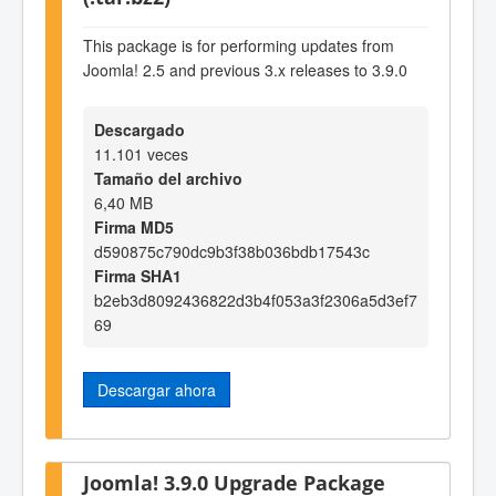
This package is for performing updates from
Joomla! 2.5 and previous 3.x releases to 3.9.0
Descargado
11.101 veces
Tamaño del archivo
6,40 MB
Firma MD5
d590875c790dc9b3f38b036bdb17543c
Firma SHA1
b2eb3d8092436822d3b4f053a3f2306a5d3ef7
69
Descargar ahora
Joomla! 3.9.0 Upgrade Package