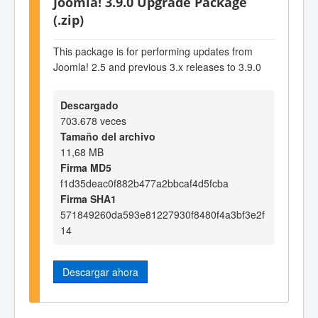
Joomla! 3.9.0 Upgrade Package
(.zip)
This package is for performing updates from
Joomla! 2.5 and previous 3.x releases to 3.9.0
Descargado
703.678 veces
Tamaño del archivo
11,68 MB
Firma MD5
f1d35deac0f882b477a2bbcaf4d5fcba
Firma SHA1
571849260da593e81227930f8480f4a3bf3e2f
14
Descargar ahora