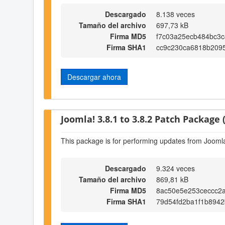
Descargado
8.138 veces
Tamaño del archivo
697,73 kB
Firma MD5
f7c03a25ecb484bc3
Firma SHA1
cc9c230ca6818b209
Descargar ahora
Joomla! 3.8.1 to 3.8.2 Patch Package (
This package is for performing updates from Joomla!
Descargado
9.324 veces
Tamaño del archivo
869,81 kB
Firma MD5
8ac50e5e253ceccc2
Firma SHA1
79d54fd2ba1f1b8942