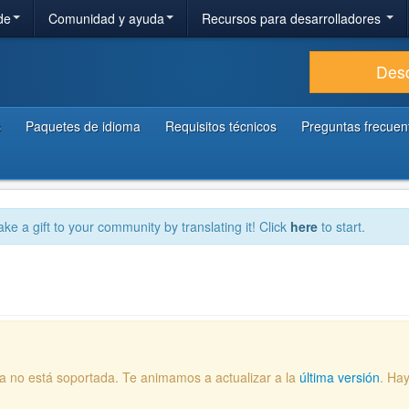
de
Comunidad y ayuda
Recursos para desarrolladores
Des
s
Paquetes de idioma
Requisitos técnicos
Preguntas frecuen
ake a gift to your community by translating it! Click
here
to start.
ya no está soportada. Te animamos a actualizar a la
última versión
. Ha