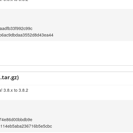
aadfb33f992c99c
b6ac9dbdaa3552d8d43ea44
.tar.gz)
 3.8.x to 3.8.2
c74e86d00bbdb9e
c114eb5aba236716b5e5cbc