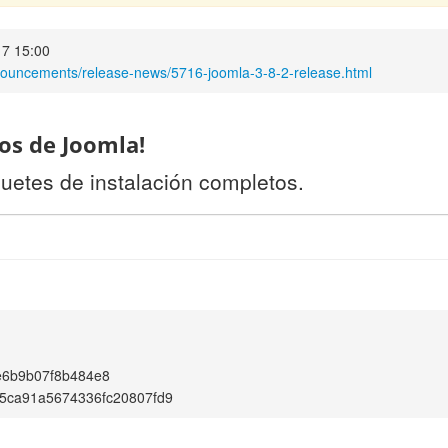
17 15:00
nouncements/release-news/5716-joomla-3-8-2-release.html
os de Joomla!
uetes de instalación completos.
e6b9b07f8b484e8
5ca91a5674336fc20807fd9