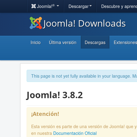
®
Joomla!
Descargar
Descubre y apren
Joomla! Downloads
Inicio
Última versión
Descargas
Extensione
This page is not yet fully available in your language. M
Joomla! 3.8.2
¡Atención!
Esta versión es parte de una versión de Joomla! que 
en nuestra
Documentación Oficial