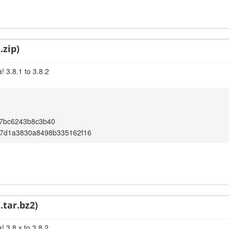
.zip)
 3.8.1 to 3.8.2
57bc6243b8c3b40
7d1a3830a8498b335162f16
.tar.bz2)
 3.8.x to 3.8.2