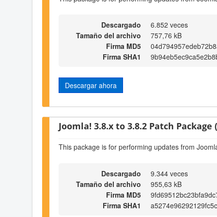
Descargado
6.852 veces
Tamaño del archivo
757,76 kB
Firma MD5
04d794957edeb72b8
Firma SHA1
9b94eb5ec9ca5e2b8
Descargar ahora
Joomla! 3.8.x to 3.8.2 Patch Package (
This package is for performing updates from Joomla!
Descargado
9.344 veces
Tamaño del archivo
955,63 kB
Firma MD5
9fd69512bc23bfa9d
Firma SHA1
a5274e96292129fc5