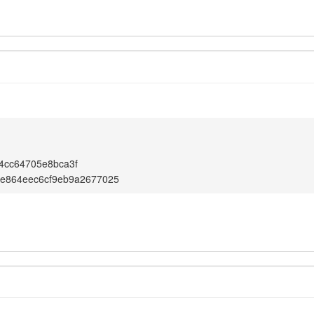
4cc64705e8bca3f
8e864eec6cf9eb9a2677025