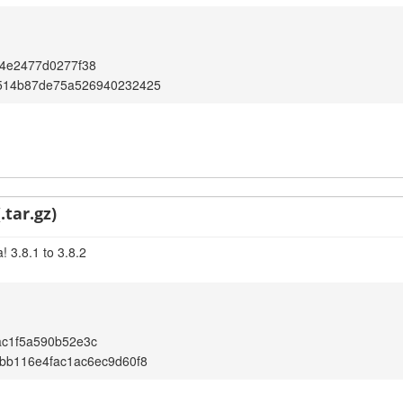
c4e2477d0277f38
514b87de75a526940232425
.tar.gz)
 3.8.1 to 3.8.2
ac1f5a590b52e3c
bb116e4fac1ac6ec9d60f8