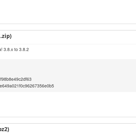
.zip)
 3.8.x to 3.8.2
f98b8e49c2df63
e649a021f0c96267356e0b5
bz2)