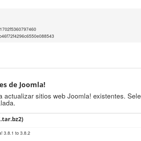
1702f5360797460
b46f72f4296c6550e088543
tes de Joomla!
 actualizar sitios web Joomla! existentes. Sel
alada.
.tar.bz2)
 3.8.1 to 3.8.2