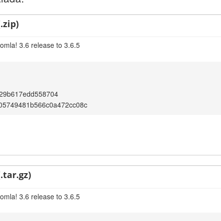
.zip)
omla! 3.6 release to 3.6.5
29b617edd558704
05749481b566c0a472cc08c
.tar.gz)
omla! 3.6 release to 3.6.5