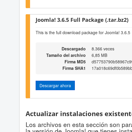
Joomla! 3.6.5 Full Package (.tar.bz2)
This is the full download package for Joomla! 3.6.5
Descargado
8.366 veces
Tamaño del archivo
6,85 MB
Firma MD5
d57753790b58967c9
Firma SHA1
17a018c69df0b589b
Descargar ahora
Actualizar instalaciones existen
Los archivos en esta sección son para
la versión de Joomla! que tienes inst