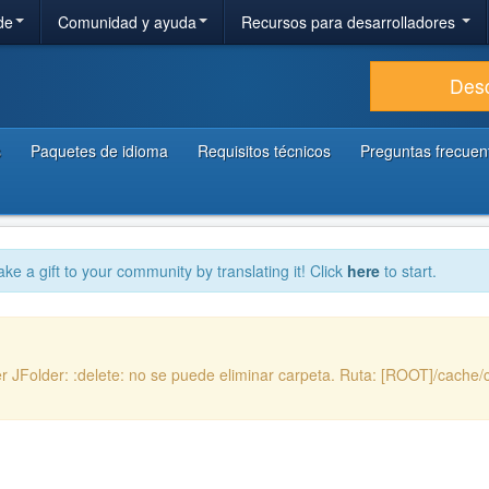
de
Comunidad y ayuda
Recursos para desarrolladores
Des
s
Paquetes de idioma
Requisitos técnicos
Preguntas frecuen
ake a gift to your community by translating it! Click
here
to start.
 JFolder: :delete: no se puede eliminar carpeta. Ruta: [ROOT]/cache