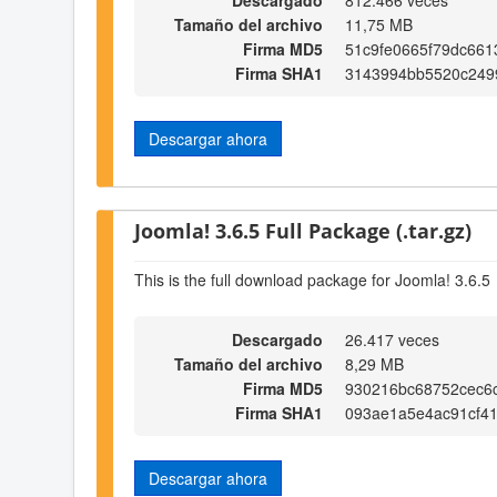
Tamaño del archivo
11,75 MB
Firma MD5
51c9fe0665f79dc66
Firma SHA1
3143994bb5520c249
Descargar ahora
Joomla! 3.6.5 Full Package (.tar.gz)
This is the full download package for Joomla! 3.6.5
Descargado
26.417 veces
Tamaño del archivo
8,29 MB
Firma MD5
930216bc68752cec6
Firma SHA1
093ae1a5e4ac91cf4
Descargar ahora