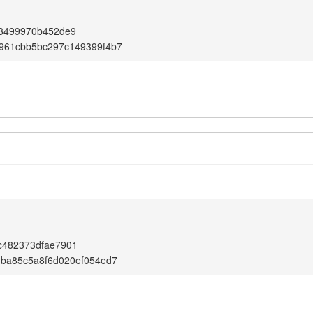
13499970b452de9
961cbb5bc297c149399f4b7
c482373dfae7901
1ba85c5a8f6d020ef054ed7