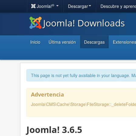
®
Joomla!
Descargar
Descubre y apren
Joomla! Downloads
Inicio
Última versión
Descargas
Extensione
This page is not yet fully available in your language. M
Advertencia
Joomla\CMS\Cache\Storage\FileStorage::_deleteFolder
Joomla! 3.6.5