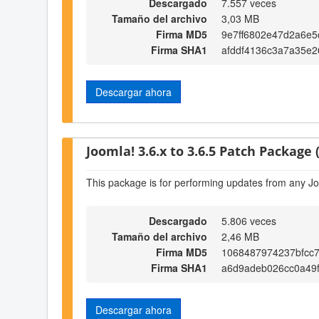
Descargado
7.557 veces
Tamaño del archivo
3,03 MB
Firma MD5
9e7ff6802e47d2a6e
Firma SHA1
afddf4136c3a7a35e2
Descargar ahora
Joomla! 3.6.x to 3.6.5 Patch Package (
This package is for performing updates from any Jo
Descargado
5.806 veces
Tamaño del archivo
2,46 MB
Firma MD5
1068487974237bfcc
Firma SHA1
a6d9adeb026cc0a49
Descargar ahora