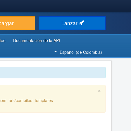
cargar
Lanzar
tes
Documentación de la API
Español (de Colombia)
×
/com_ars/compiled_templates