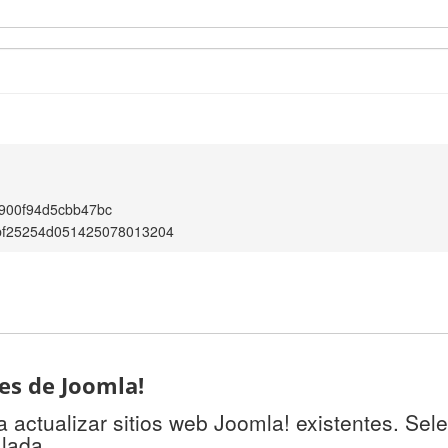
900f94d5cbb47bc
bf25254d051425078013204
tes de Joomla!
 actualizar sitios web Joomla! existentes. Sel
alada.