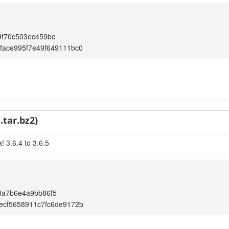
9f70c503ec459bc
face995f7e49f649111bc0
.tar.bz2)
 3.6.4 to 3.6.5
8a7b6e4a9bb86f5
ecf5658911c7fc6de9172b