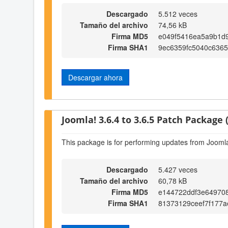
Descargado
5.512 veces
Tamaño del archivo
74,56 kB
Firma MD5
e049f5416ea5a9b1d
Firma SHA1
9ec6359fc5040c6365
Descargar ahora
Joomla! 3.6.4 to 3.6.5 Patch Package (
This package is for performing updates from Joomla!
Descargado
5.427 veces
Tamaño del archivo
60,78 kB
Firma MD5
e144722ddf3e64970
Firma SHA1
81373129ceef7f177a