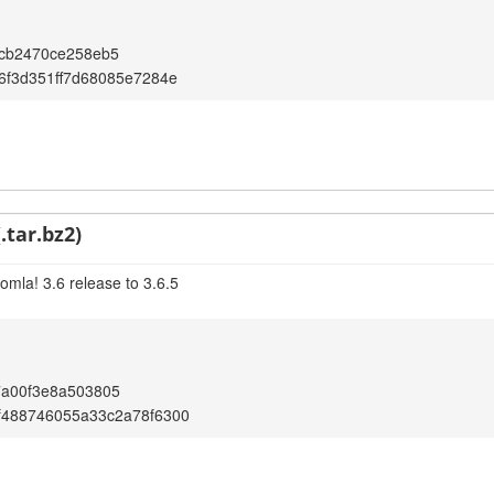
5cb2470ce258eb5
6f3d351ff7d68085e7284e
.tar.bz2)
omla! 3.6 release to 3.6.5
7a00f3e8a503805
f488746055a33c2a78f6300