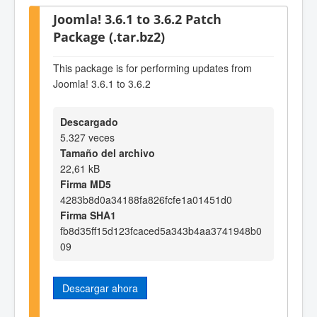
Joomla! 3.6.1 to 3.6.2 Patch
Package (.tar.bz2)
This package is for performing updates from
Joomla! 3.6.1 to 3.6.2
Descargado
5.327 veces
Tamaño del archivo
22,61 kB
Firma MD5
4283b8d0a34188fa826fcfe1a01451d0
Firma SHA1
fb8d35ff15d123fcaced5a343b4aa3741948b0
09
Descargar ahora