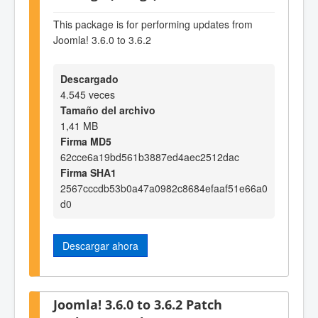
This package is for performing updates from
Joomla! 3.6.0 to 3.6.2
Descargado
4.545 veces
Tamaño del archivo
1,41 MB
Firma MD5
62cce6a19bd561b3887ed4aec2512dac
Firma SHA1
2567cccdb53b0a47a0982c8684efaaf51e66a0
d0
Descargar ahora
Joomla! 3.6.0 to 3.6.2 Patch