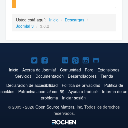
Usted está aquí:
Inicio
/
Descargas
/
Joomla! 3
/
3.6.2
Joomla!
Joomla!
Joomla!
Joomla!
Joomla!
Joomla!
Joomla!
en
en
en
en
en
en
en
Inicio
Acerca de Joomla!
Comunidad
Foro
Extensiones
Servicios
Documentación
Desarrolladores
Tienda
Twitter
Facebook
YouTube
LinkedIn
Pinterest
Instagram
GitHub
Declaración de accesibilidad
Política de privacidad
Política de
cookies
Patrocina Joomla! con 5$
Ayuda a traducir
Informa de un
problema
Iniciar sesión
© 2005 - 2026
Open Source Matters, Inc.
Todos los derechos
reservados.