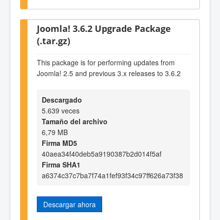
Joomla! 3.6.2 Upgrade Package
(.tar.gz)
This package is for performing updates from
Joomla! 2.5 and previous 3.x releases to 3.6.2
Descargado
5.639 veces
Tamaño del archivo
6,79 MB
Firma MD5
40aea34f40deb5a9190387b2d014f5af
Firma SHA1
a6374c37c7ba7f74a1fef93f34c97ff626a73f38
Descargar ahora