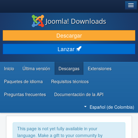
®
JOOMLA!
Joomla! Downloads
DESCARGAR
Descargar
DESCUBRE Y APRENDE
Lanzar
COMUNIDAD Y AYUDA
RECURSOS PARA DESARROLLADORES
Inicio
Última versión
Descargas
Extensiones
Paquetes de idioma
Requisitos técnicos
Preguntas frecuentes
Documentación de la API
Español (de Colombia)
This page is not yet fully available in your
language. Make a gift to your community by