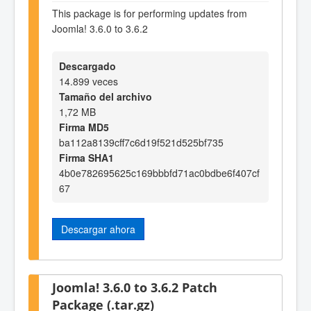
This package is for performing updates from
Joomla! 3.6.0 to 3.6.2
Descargado
14.899 veces
Tamaño del archivo
1,72 MB
Firma MD5
ba112a8139cff7c6d19f521d525bf735
Firma SHA1
4b0e782695625c169bbbfd71ac0bdbe6f407cf
67
Descargar ahora
Joomla! 3.6.0 to 3.6.2 Patch
Package (.tar.gz)