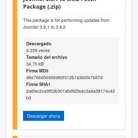
Package (.zip)
This package is for performing updates from
Joomla! 3.6.1 to 3.6.2
Descargado
9.259 veces
Tamaño del archivo
34,75 kB
Firma MD5
d8e766d06956980f312b1a360f47b87d
Firma SHA1
2a6fec2ca9f53b301abd92fe4c3a4a38174c42
b3
Descargar ahora