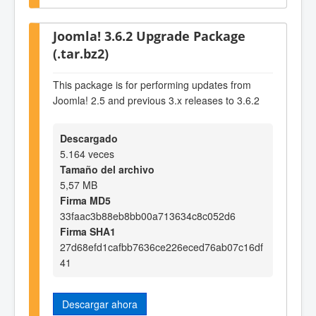
Joomla! 3.6.2 Upgrade Package
(.tar.bz2)
This package is for performing updates from
Joomla! 2.5 and previous 3.x releases to 3.6.2
Descargado
5.164 veces
Tamaño del archivo
5,57 MB
Firma MD5
33faac3b88eb8bb00a713634c8c052d6
Firma SHA1
27d68efd1cafbb7636ce226eced76ab07c16df
41
Descargar ahora