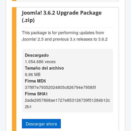
Joomla! 3.6.2 Upgrade Package
(.zip)
This package is for performing updates from
Joomla! 2.5 and previous 3.x releases to 3.6.2
Descargado
1.054.686 veces
Tamaño del archivo
9,96 MB
Firma MD5
37f8f7e79352024805c826794e79585f
Firma SHA1
2ade2957868ae1727e853126739f51284b12c
2b1
Descargar ahora