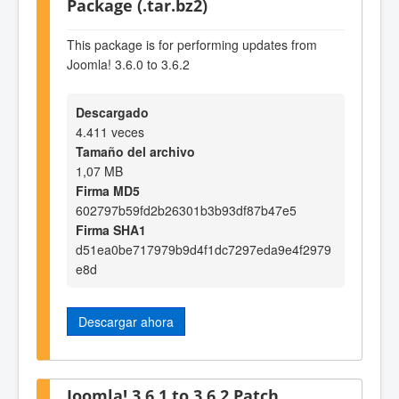
Package (.tar.bz2)
This package is for performing updates from
Joomla! 3.6.0 to 3.6.2
Descargado
4.411 veces
Tamaño del archivo
1,07 MB
Firma MD5
602797b59fd2b26301b3b93df87b47e5
Firma SHA1
d51ea0be717979b9d4f1dc7297eda9e4f2979
e8d
Descargar ahora
Joomla! 3.6.1 to 3.6.2 Patch