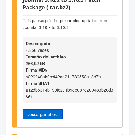
Package (.tar.bz2)
This package is for performing updates from
Joomla! 3.10.x to 3.10.3
Descargado
4.856 veces
Tamaño del archivo
266,92 kB
Firma MD5
a226249eb0ccf42ee211786552e18d7e
Firma SHA1
a12db5314b190fc271b9de0b7d209483b20d3
861
Descargar ahora