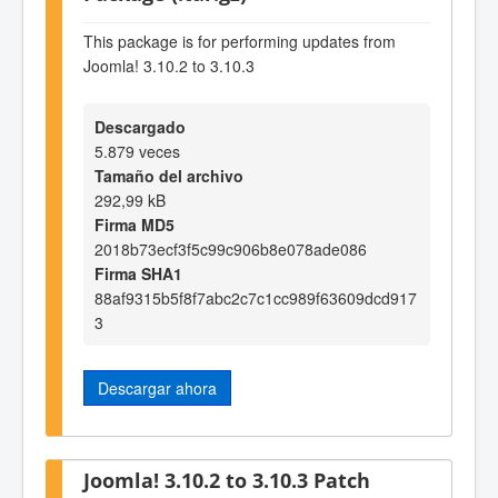
This package is for performing updates from
Joomla! 3.10.2 to 3.10.3
Descargado
5.879 veces
Tamaño del archivo
292,99 kB
Firma MD5
2018b73ecf3f5c99c906b8e078ade086
Firma SHA1
88af9315b5f8f7abc2c7c1cc989f63609dcd917
3
Descargar ahora
Joomla! 3.10.2 to 3.10.3 Patch