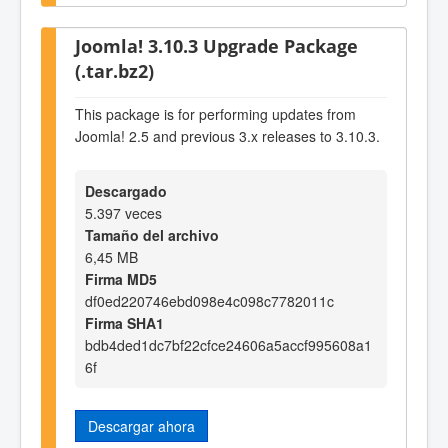
Joomla! 3.10.3 Upgrade Package
(.tar.bz2)
This package is for performing updates from
Joomla! 2.5 and previous 3.x releases to 3.10.3.
Descargado
5.397 veces
Tamaño del archivo
6,45 MB
Firma MD5
df0ed220746ebd098e4c098c7782011c
Firma SHA1
bdb4ded1dc7bf22cfce24606a5accf995608a1
6f
Descargar ahora