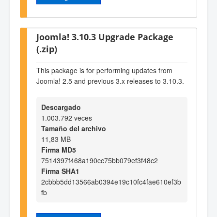
Joomla! 3.10.3 Upgrade Package
(.zip)
This package is for performing updates from
Joomla! 2.5 and previous 3.x releases to 3.10.3.
Descargado
1.003.792 veces
Tamaño del archivo
11,83 MB
Firma MD5
7514397f468a190cc75bb079ef3f48c2
Firma SHA1
2cbbb5dd13566ab0394e19c10fc4fae610ef3b
fb