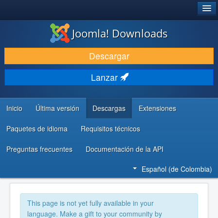
®
JOOMLA!
Joomla! Downloads
DESCARGAR
Descargar
DESCUBRE Y APRENDE
Lanzar
COMUNIDAD Y AYUDA
RECURSOS PARA DESARROLLADORES
Inicio
Última versión
Descargas
Extensiones
Paquetes de idioma
Requisitos técnicos
Preguntas frecuentes
Documentación de la API
Español (de Colombia)
This page is not yet fully available in your
language. Make a gift to your community by