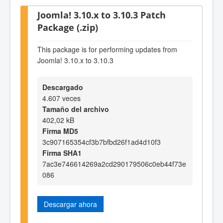
Joomla! 3.10.x to 3.10.3 Patch
Package (.zip)
This package is for performing updates from
Joomla! 3.10.x to 3.10.3
Descargado
4.607 veces
Tamaño del archivo
402,02 kB
Firma MD5
3c907165354cf3b7bfbd26f1ad4d10f3
Firma SHA1
7ac3e746614269a2cd290179506c0eb44f73e
086
Descargar ahora