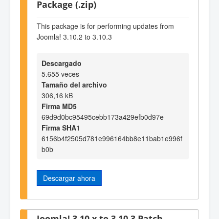
Package (.zip)
This package is for performing updates from
Joomla! 3.10.2 to 3.10.3
Descargado
5.655 veces
Tamaño del archivo
306,16 kB
Firma MD5
69d9d0bc95495cebb173a429efb0d97e
Firma SHA1
6156b4f2505d781e996164bb8e11bab1e996f
b0b
Descargar ahora
Joomla! 3.10.x to 3.10.3 Patch