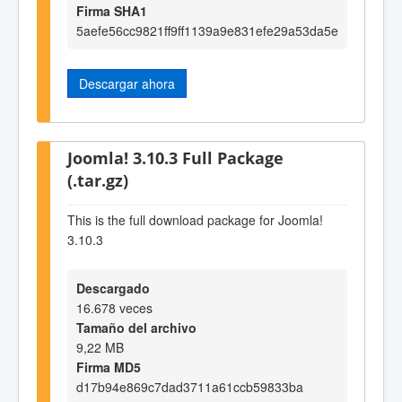
Firma SHA1
5aefe56cc9821ff9ff1139a9e831efe29a53da5e
Descargar ahora
Joomla! 3.10.3 Full Package
(.tar.gz)
This is the full download package for Joomla!
3.10.3
Descargado
16.678 veces
Tamaño del archivo
9,22 MB
Firma MD5
d17b94e869c7dad3711a61ccb59833ba