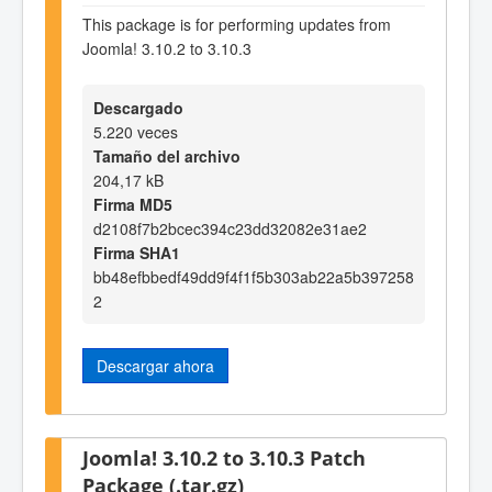
This package is for performing updates from
Joomla! 3.10.2 to 3.10.3
Descargado
5.220 veces
Tamaño del archivo
204,17 kB
Firma MD5
d2108f7b2bcec394c23dd32082e31ae2
Firma SHA1
bb48efbbedf49dd9f4f1f5b303ab22a5b397258
2
Descargar ahora
Joomla! 3.10.2 to 3.10.3 Patch
Package (.tar.gz)