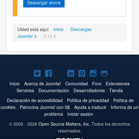
Descargar ahora
Usted está aquí:
Inicio
/
Descargas
/
Joomla! 3
/
3.10.3
Joomla!
Joomla!
Joomla!
Joomla!
Joomla!
Joomla!
Joomla!
en
en
en
en
en
en
en
Inicio
Acerca de Joomla!
Comunidad
Foro
Extensiones
Servicios
Documentación
Desarrolladores
Tienda
Twitter
Facebook
YouTube
LinkedIn
Pinterest
Instagram
GitHub
Declaración de accesibilidad
Política de privacidad
Política de
cookies
Patrocina Joomla! con 5$
Ayuda a traducir
Informa de un
problema
Iniciar sesión
© 2005 - 2026
Open Source Matters, Inc.
Todos los derechos
reservados.