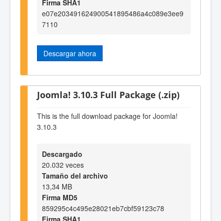
Firma SHA1
e07e203491624900541895486a4c089e3ee9
7110
Descargar ahora
Joomla! 3.10.3 Full Package (.zip)
This is the full download package for Joomla!
3.10.3
Descargado
20.032 veces
Tamaño del archivo
13,34 MB
Firma MD5
859295c4c495e28021eb7cbf59123c78
Firma SHA1