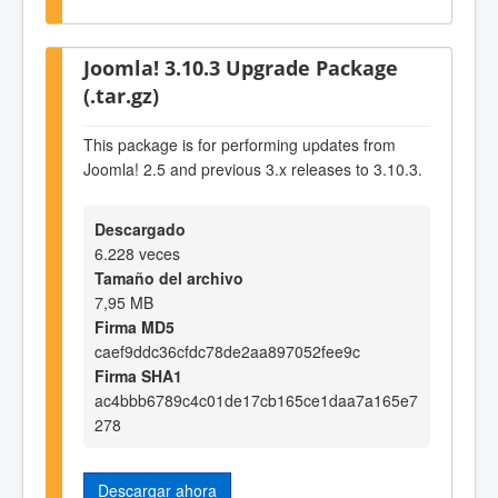
Joomla! 3.10.3 Upgrade Package
(.tar.gz)
This package is for performing updates from
Joomla! 2.5 and previous 3.x releases to 3.10.3.
Descargado
6.228 veces
Tamaño del archivo
7,95 MB
Firma MD5
caef9ddc36cfdc78de2aa897052fee9c
Firma SHA1
ac4bbb6789c4c01de17cb165ce1daa7a165e7
278
Descargar ahora