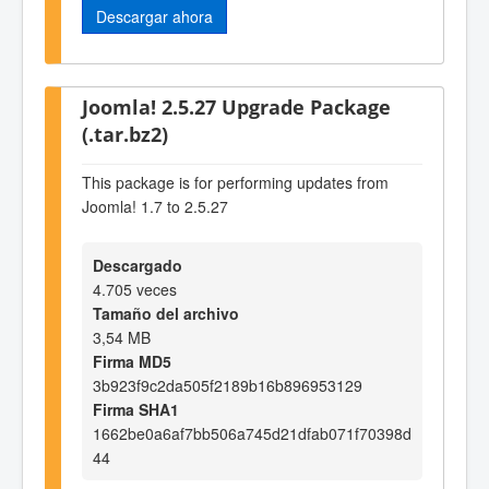
Descargar ahora
Joomla! 2.5.27 Upgrade Package
(.tar.bz2)
This package is for performing updates from
Joomla! 1.7 to 2.5.27
Descargado
4.705 veces
Tamaño del archivo
3,54 MB
Firma MD5
3b923f9c2da505f2189b16b896953129
Firma SHA1
1662be0a6af7bb506a745d21dfab071f70398d
44