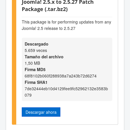
Joomla! 2.5.x to 2.5.27 Patch
Package (.tar.bz2)
This package is for performing updates from any
Joomla! 2.5 release to 2.5.27
Descargado
5.659 veces
Tamaño del archivo
1,50 MB
Firma MD5
68f8102b060f288938a7a243b72d6274
Firma SHA1
7de32444eb10d4129fee9fc52962132e3583b
079
Descargar ahora