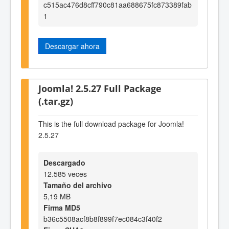
c515ac476d8cff790c81aa688675fc873389fab
1
Descargar ahora
Joomla! 2.5.27 Full Package
(.tar.gz)
This is the full download package for Joomla!
2.5.27
Descargado
12.585 veces
Tamaño del archivo
5,19 MB
Firma MD5
b36c5508acf8b8f899f7ec084c3f40f2