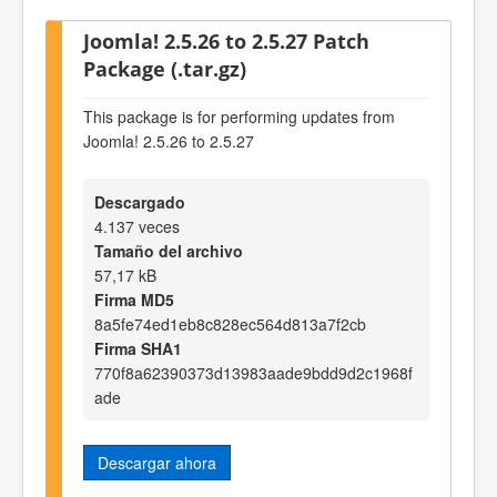
Joomla! 2.5.26 to 2.5.27 Patch
Package (.tar.gz)
This package is for performing updates from
Joomla! 2.5.26 to 2.5.27
Descargado
4.137 veces
Tamaño del archivo
57,17 kB
Firma MD5
8a5fe74ed1eb8c828ec564d813a7f2cb
Firma SHA1
770f8a62390373d13983aade9bdd9d2c1968f
ade
Descargar ahora