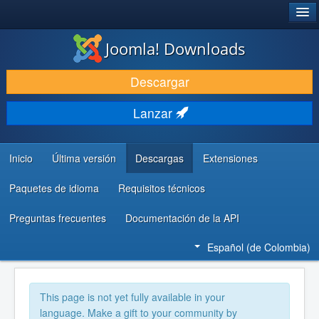
®
JOOMLA!
Joomla! Downloads
DESCARGAR
Descargar
DESCUBRE Y APRENDE
Lanzar
COMUNIDAD Y AYUDA
RECURSOS PARA DESARROLLADORES
Inicio
Última versión
Descargas
Extensiones
Paquetes de idioma
Requisitos técnicos
Preguntas frecuentes
Documentación de la API
Español (de Colombia)
This page is not yet fully available in your
language. Make a gift to your community by