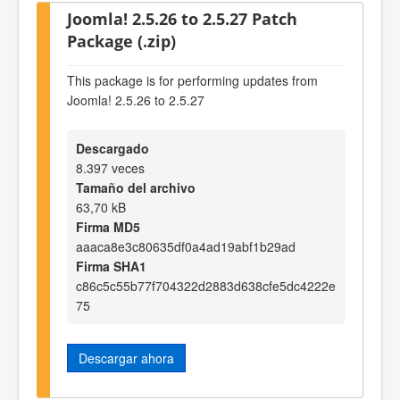
Joomla! 2.5.26 to 2.5.27 Patch
Package (.zip)
This package is for performing updates from
Joomla! 2.5.26 to 2.5.27
Descargado
8.397 veces
Tamaño del archivo
63,70 kB
Firma MD5
aaaca8e3c80635df0a4ad19abf1b29ad
Firma SHA1
c86c5c55b77f704322d2883d638cfe5dc4222e
75
Descargar ahora