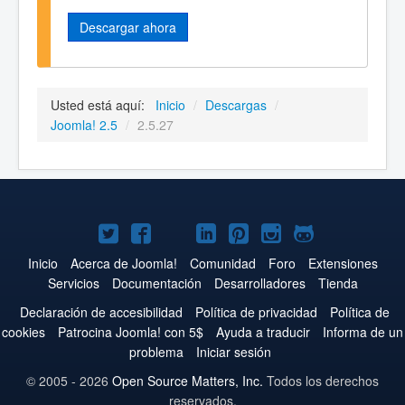
Descargar ahora
Usted está aquí:
Inicio
/
Descargas
/
Joomla! 2.5
/
2.5.27
Joomla!
Joomla!
Joomla!
Joomla!
Joomla!
Joomla!
Joomla!
en
en
en
en
en
en
en
Inicio
Acerca de Joomla!
Comunidad
Foro
Extensiones
Servicios
Documentación
Desarrolladores
Tienda
Twitter
Facebook
YouTube
LinkedIn
Pinterest
Instagram
GitHub
Declaración de accesibilidad
Política de privacidad
Política de
cookies
Patrocina Joomla! con 5$
Ayuda a traducir
Informa de un
problema
Iniciar sesión
© 2005 - 2026
Open Source Matters, Inc.
Todos los derechos
reservados.