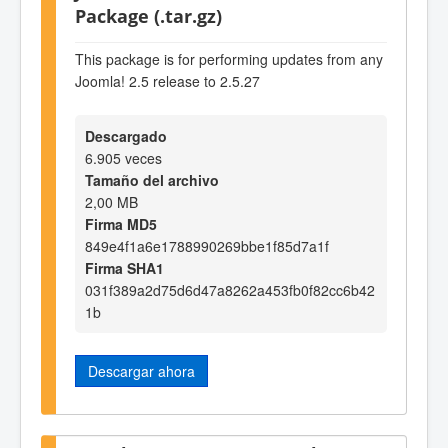
Package (.tar.gz)
This package is for performing updates from any
Joomla! 2.5 release to 2.5.27
Descargado
6.905 veces
Tamaño del archivo
2,00 MB
Firma MD5
849e4f1a6e1788990269bbe1f85d7a1f
Firma SHA1
031f389a2d75d6d47a8262a453fb0f82cc6b42
1b
Descargar ahora