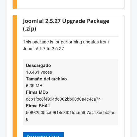
Joomla! 2.5.27 Upgrade Package
(.zip)
This package is for performing updates from
Joomla! 1.7 to 2.5.27
Descargado
10.461 veces
Tamaño del archivo
6,39 MB
Firma MD5
dcb1fbc8f4994de902bb00d6a4e4ca74
Firma SHA1
50662505cb09f14c8f01fd4e5f07a418ecbb2ac
6
Descargar ahora