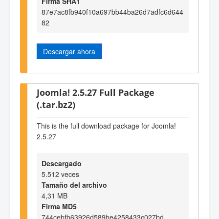
Firma SHA1
87e7ac8fb940f10a697bb44ba26d7adfc6d644
82
Descargar ahora
Joomla! 2.5.27 Full Package
(.tar.bz2)
This is the full download package for Joomla!
2.5.27
Descargado
5.512 veces
Tamaño del archivo
4,31 MB
Firma MD5
744cebfb63926d589be4258433c027bd