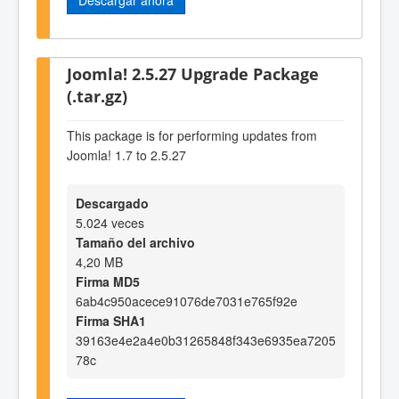
Joomla! 2.5.27 Upgrade Package
(.tar.gz)
This package is for performing updates from
Joomla! 1.7 to 2.5.27
Descargado
5.024 veces
Tamaño del archivo
4,20 MB
Firma MD5
6ab4c950acece91076de7031e765f92e
Firma SHA1
39163e4e2a4e0b31265848f343e6935ea7205
78c