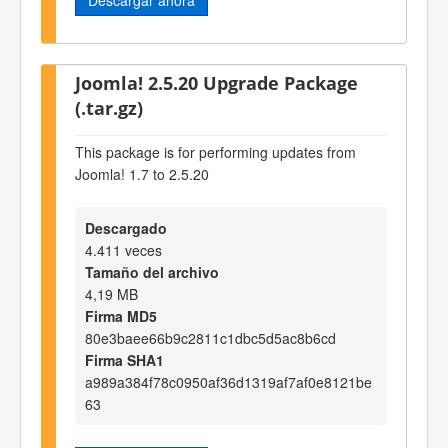
Joomla! 2.5.20 Upgrade Package
(.tar.gz)
This package is for performing updates from
Joomla! 1.7 to 2.5.20
Descargado
4.411 veces
Tamaño del archivo
4,19 MB
Firma MD5
80e3baee66b9c2811c1dbc5d5ac8b6cd
Firma SHA1
a989a384f78c0950af36d1319af7af0e8121be
63