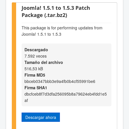
Joomla! 1.5.1 to 1.5.3 Patch
Package (.tar.bz2)
This package is for performing updates from
Joomla! 1.5.1 to 1.5.3
Descargado
7.592 veces
Tamaño del archivo
516,53 kB
Firma MD5
bbceb0347bbb3e9a4fb0b4cf55991be6
Firma SHA1
dbcfceb8f7d3dfa256095b8a79624eb4fdd1e5
af
Descargar ahora