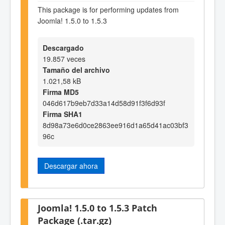
This package is for performing updates from
Joomla! 1.5.0 to 1.5.3
Descargado
19.857 veces
Tamaño del archivo
1.021,58 kB
Firma MD5
046d617b9eb7d33a14d58d91f3f6d93f
Firma SHA1
8d98a73e6d0ce2863ee916d1a65d41ac03bf3
96c
Descargar ahora
Joomla! 1.5.0 to 1.5.3 Patch
Package (.tar.gz)