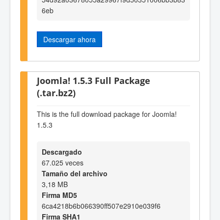
6eb
Descargar ahora
Joomla! 1.5.3 Full Package
(.tar.bz2)
This is the full download package for Joomla!
1.5.3
Descargado
67.025 veces
Tamaño del archivo
3,18 MB
Firma MD5
6ca4218b6b066390ff507e2910e039f6
Firma SHA1