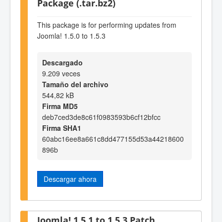
Package (.tar.bz2)
This package is for performing updates from
Joomla! 1.5.0 to 1.5.3
Descargado
9.209 veces
Tamaño del archivo
544,82 kB
Firma MD5
deb7ced3de8c61f0983593b6cf12bfcc
Firma SHA1
60abc16ee8a661c8dd477155d53a44218600
896b
Descargar ahora
Joomla! 1.5.1 to 1.5.3 Patch