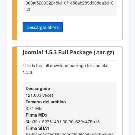
369af526332248fd10f1458ab289d96dda3d10
c0
Descargar ahora
Joomla! 1.5.3 Full Package (.tar.gz)
This is the full download package for Joomla!
1.5.3
Descargado
121.003 veces
Tamaño del archivo
3,71 MB
Firma MD5
3be39c152761491f30f30c630e475b16
Firma SHA1
54d92a03678055a29967f9d50351006bb3b83