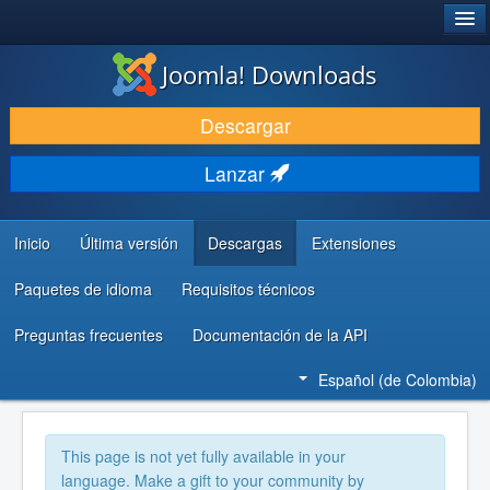
®
JOOMLA!
Joomla! Downloads
DESCARGAR
Descargar
DESCUBRE Y APRENDE
Lanzar
COMUNIDAD Y AYUDA
RECURSOS PARA DESARROLLADORES
Inicio
Última versión
Descargas
Extensiones
Paquetes de idioma
Requisitos técnicos
Preguntas frecuentes
Documentación de la API
Español (de Colombia)
This page is not yet fully available in your
language. Make a gift to your community by