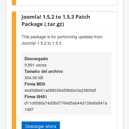
Joomla! 1.5.2 to 1.5.3 Patch
Package (.tar.gz)
This package is for performing updates from
Joomla! 1.5.2 to 1.5.3
Descargado
9.891 veces
Tamaño del archivo
304,06 kB
Firma MD5
4ed3d8e61a68803645f8d2e3a23809df
Firma SHA1
d11c65dda74d36d7764d5ab44d139a8a941a
1dd7
Descargar ahora