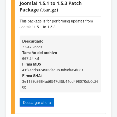
Joomla! 1.5.1 to 1.5.3 Patch
Package (.tar.gz)
This package is for performing updates from
Joomla! 1.5.1 to 1.5.3
Descargado
7.247 veces
Tamaño del archivo
667,24 kB
Firma MD5
41f7aed8074902fad9b9af5cf624f631
Firma SHA1
3e1189c9684ad6547cff5b44dd498070db0c26
0b
Descargar ahora