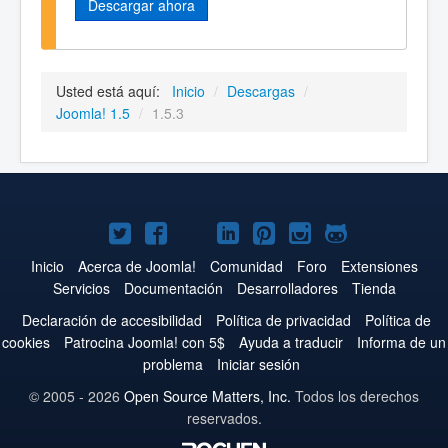
Descargar ahora
Usted está aquí:
Inicio
/
Descargas
/
Joomla! 1.5
/
1.5.3
Joomla!
Joomla!
Joomla!
Joomla!
Joomla!
Joomla!
Joomla!
en
en
en
en
en
en
en
Inicio
Acerca de Joomla!
Comunidad
Foro
Extensiones
Servicios
Documentación
Desarrolladores
Tienda
Twitter
Facebook
YouTube
LinkedIn
Pinterest
Instagram
GitHub
Declaración de accesibilidad
Política de privacidad
Política de
cookies
Patrocina Joomla! con 5$
Ayuda a traducir
Informa de un
problema
Iniciar sesión
© 2005 - 2026
Open Source Matters, Inc.
Todos los derechos
reservados.