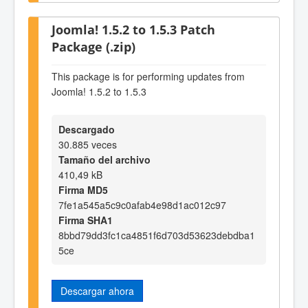
Joomla! 1.5.2 to 1.5.3 Patch
Package (.zip)
This package is for performing updates from
Joomla! 1.5.2 to 1.5.3
Descargado
30.885 veces
Tamaño del archivo
410,49 kB
Firma MD5
7fe1a545a5c9c0afab4e98d1ac012c97
Firma SHA1
8bbd79dd3fc1ca4851f6d703d53623debdba1
5ce
Descargar ahora