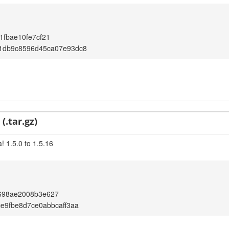
1fbae10fe7cf21
61db9c8596d45ca07e93dc8
(.tar.gz)
! 1.5.0 to 1.5.16
698ae2008b3e627
ce9fbe8d7ce0abbcaff3aa