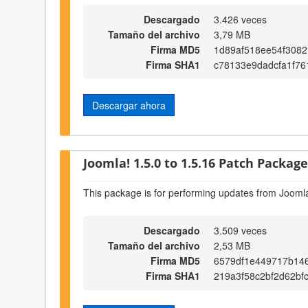
Descargado
3.426 veces
Tamaño del archivo
3,79 MB
Firma MD5
1d89af518ee54f3082
Firma SHA1
c78133e9dadcfa1f7
Descargar ahora
Joomla! 1.5.0 to 1.5.16 Patch Package 
This package is for performing updates from Joomla
Descargado
3.509 veces
Tamaño del archivo
2,53 MB
Firma MD5
6579df1e449717b14
Firma SHA1
219a3f58c2bf2d62bf