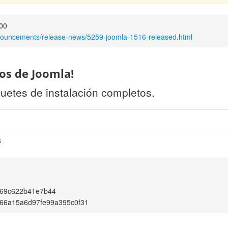
:00
nnouncements/release-news/5259-joomla-1516-released.html
os de Joomla!
uetes de instalación completos.
6
a69c622b41e7b44
66a15a6d97fe99a395c0f31