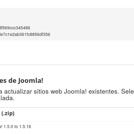
df569ccc345486
de7c1e2ab361fc8856df356
tes de Joomla!
 actualizar sitios web Joomla! existentes. Sel
alada.
(.zip)
! 1.5.0 to 1.5.16