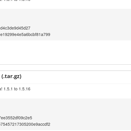
2d4c3de9d45d27
3e19299e4e5a6bcbf81a799
(.tar.gz)
! 1.5.1 to 1.5.16
7ee3552df09c2e5
575457217305200e9accdf2