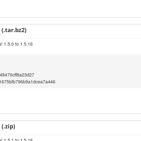
(.tar.bz2)
! 1.5.0 to 1.5.16
48470cff8a23d27
1675bfb796b9a1dcea7a446
(.zip)
! 1.5.1 to 1.5.16