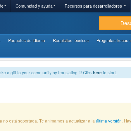
de
Comunidad y ayuda
Recursos para desarrolladores
Des
s
Paquetes de idioma
Requisitos técnicos
Preguntas frecuen
ake a gift to your community by translating it! Click
here
to start.
ya no está soportada. Te animamos a actualizar a la
última versión
. Ha