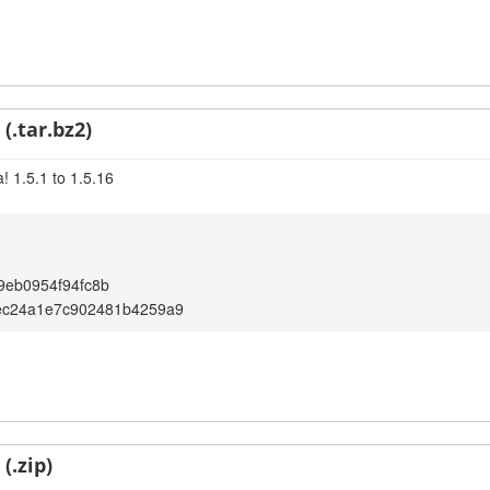
(.tar.bz2)
! 1.5.1 to 1.5.16
9eb0954f94fc8b
8ec24a1e7c902481b4259a9
(.zip)