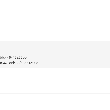
6
05dc446416a63bb
dfc6473ed566fe6ab1529d
6