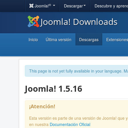
®
Joomla!
Descargar
Descubre y apren
Joomla! Downloads
Inicio
Última versión
Descargas
Extensione
This page is not yet fully available in your language. M
Joomla! 1.5.16
¡Atención!
Esta versión es parte de una versión de Joomla! que 
en nuestra
Documentación Oficial