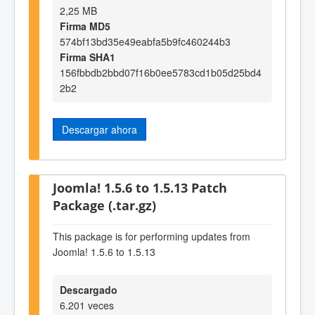
2,25 MB
Firma MD5
574bf13bd35e49eabfa5b9fc460244b3
Firma SHA1
156fbbdb2bbd07f16b0ee5783cd1b05d25bd4
2b2
Descargar ahora
Joomla! 1.5.6 to 1.5.13 Patch
Package (.tar.gz)
This package is for performing updates from
Joomla! 1.5.6 to 1.5.13
Descargado
6.201 veces