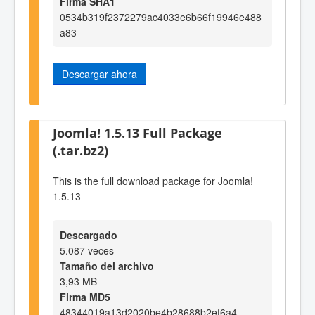
Firma SHA1
0534b319f2372279ac4033e6b66f19946e488
a83
Descargar ahora
Joomla! 1.5.13 Full Package
(.tar.bz2)
This is the full download package for Joomla!
1.5.13
Descargado
5.087 veces
Tamaño del archivo
3,93 MB
Firma MD5
48344019a13d2020be4b28688b2ef6a4