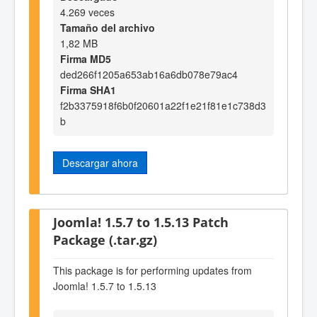
4.269 veces
Tamaño del archivo
1,82 MB
Firma MD5
ded266f1205a653ab16a6db078e79ac4
Firma SHA1
f2b3375918f6b0f20601a22f1e21f81e1c738d3
b
Descargar ahora
Joomla! 1.5.7 to 1.5.13 Patch
Package (.tar.gz)
This package is for performing updates from
Joomla! 1.5.7 to 1.5.13