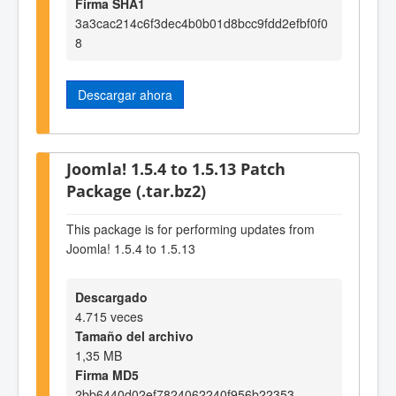
Firma SHA1
3a3cac214c6f3dec4b0b01d8bcc9fdd2efbf0f0
8
Descargar ahora
Joomla! 1.5.4 to 1.5.13 Patch
Package (.tar.bz2)
This package is for performing updates from
Joomla! 1.5.4 to 1.5.13
Descargado
4.715 veces
Tamaño del archivo
1,35 MB
Firma MD5
2bb6440d02ef7824062240f956b22353