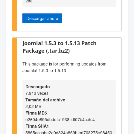
2aa
Descargar ahora
Joomla! 1.5.3 to 1.5.13 Patch
Package (.tar.bz2)
This package is for performing updates from
Joomla! 1.5.3 to 1.5.13
Descargado
7.942 veces
Tamaño del archivo
2,02 MB
Firma MD5
e2604e895dbddfc1938ffdf07b4cefc4
Firma SHA1
5865eccbbe2a0d824a869bfed708275e98450