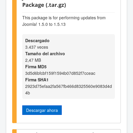
Package (.tar.gz)
This package is for performing updates from
Joomla! 1.5.0 to 1.5.13
Descargado
3.437 veces
Tamaño del archivo
2,47 MB
Firma MD5
3d5d6bfcbf159f1594b07d852f7cceac
Firma SHA1
2923d75efaa2fa567fb466d8325560e9083d4d
4b
Descargar ahora