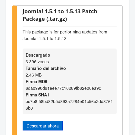
Joomla! 1.5.1 to 1.5.13 Patch
Package (.tar.gz)
This package is for performing updates from
Joomla! 1.5.1 to 1.5.13
Descargado
6.396 veces
Tamaño del archivo
2,46 MB
Firma MD5
6da0990d91eee77c10289fb62e00ea9c
Firma SHA1
bc7b8f58bd82b5d893a7284e01c56e2dd3761
6b0
Descargar ahora