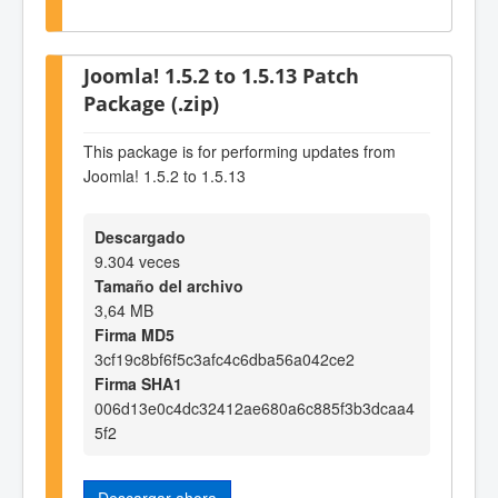
Joomla! 1.5.2 to 1.5.13 Patch
Package (.zip)
This package is for performing updates from
Joomla! 1.5.2 to 1.5.13
Descargado
9.304 veces
Tamaño del archivo
3,64 MB
Firma MD5
3cf19c8bf6f5c3afc4c6dba56a042ce2
Firma SHA1
006d13e0c4dc32412ae680a6c885f3b3dcaa4
5f2
Descargar ahora