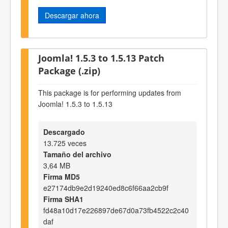
Descargar ahora
Joomla! 1.5.3 to 1.5.13 Patch
Package (.zip)
This package is for performing updates from
Joomla! 1.5.3 to 1.5.13
Descargado
13.725 veces
Tamaño del archivo
3,64 MB
Firma MD5
e27174db9e2d19240ed8c6f66aa2cb9f
Firma SHA1
fd48a10d17e226897de67d0a73fb4522c2c40
daf