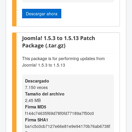
Descargar ahora
Joomla! 1.5.3 to 1.5.13 Patch
Package (.tar.gz)
This package is for performing updates from
Joomla! 1.5.3 to 1.5.13
Descargado
7.150 veces
Tamaño del archivo
2,45 MB
Firma MD5
f144c74635f69d78f0fd77189a7f50c0
Firma SHA1
ba1c5c0cb7127e66e81e9e94170b76ab6738f