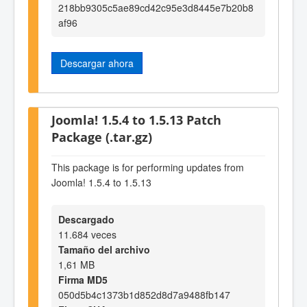
218bb9305c5ae89cd42c95e3d8445e7b20b8
af96
Descargar ahora
Joomla! 1.5.4 to 1.5.13 Patch
Package (.tar.gz)
This package is for performing updates from
Joomla! 1.5.4 to 1.5.13
Descargado
11.684 veces
Tamaño del archivo
1,61 MB
Firma MD5
050d5b4c1373b1d852d8d7a9488fb147