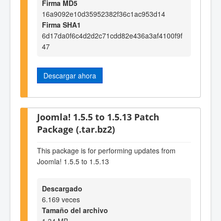
Firma MD5
16a9092e10d35952382f36c1ac953d14
Firma SHA1
6d17da0f6c4d2d2c71cdd82e436a3af4100f9f
47
Descargar ahora
Joomla! 1.5.5 to 1.5.13 Patch
Package (.tar.bz2)
This package is for performing updates from
Joomla! 1.5.5 to 1.5.13
Descargado
6.169 veces
Tamaño del archivo
1,34 MB