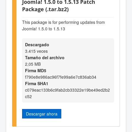
Joomla! 1.5.0 to 1.5.13 Patch
Package (.tar.bz2)
This package is for performing updates from
Joomla! 1.5.0 to 1.5.13
Descargado
3.415 veces
Tamaño del archivo
2,05 MB
Firma MD5
f790e8e986ac96f7fe99a6e7c836ab34
Firma SHA1
c079eac133b6c9fab2cb33322e19be49ed2b2
c52
Descargar ahora