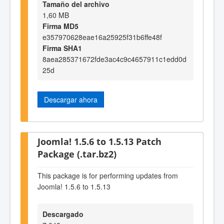
Tamaño del archivo
1,60 MB
Firma MD5
e357970628eae16a25925f31b6ffe48f
Firma SHA1
8aea285371672fde3ac4c9c4657911c1edd0d
25d
Descargar ahora
Joomla! 1.5.6 to 1.5.13 Patch
Package (.tar.bz2)
This package is for performing updates from
Joomla! 1.5.6 to 1.5.13
Descargado