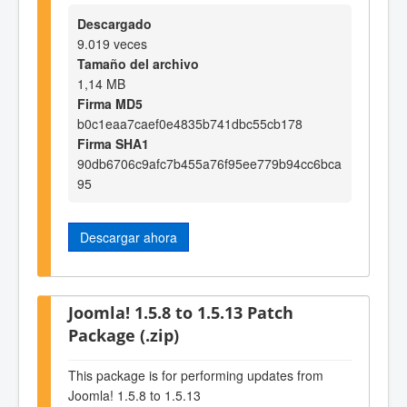
Descargado
9.019 veces
Tamaño del archivo
1,14 MB
Firma MD5
b0c1eaa7caef0e4835b741dbc55cb178
Firma SHA1
90db6706c9afc7b455a76f95ee779b94cc6bca
95
Descargar ahora
Joomla! 1.5.8 to 1.5.13 Patch
Package (.zip)
This package is for performing updates from
Joomla! 1.5.8 to 1.5.13