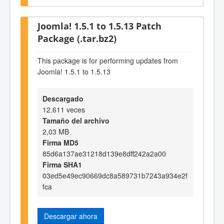
Joomla! 1.5.1 to 1.5.13 Patch
Package (.tar.bz2)
This package is for performing updates from
Joomla! 1.5.1 to 1.5.13
Descargado
12.611 veces
Tamaño del archivo
2,03 MB
Firma MD5
85d6a137ae31218d139e8dff242a2a00
Firma SHA1
03ed5e49ec90669dc8a589731b7243a934e2f
fca
Descargar ahora