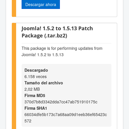
Descargar ahora
Joomla! 1.5.2 to 1.5.13 Patch
Package (.tar.bz2)
This package is for performing updates from
Joomla! 1.5.2 to 1.5.13
Descargado
6.158 veces
Tamaño del archivo
2,02 MB
Firma MD5
370d7b8d3342dda7cc47ab751910175c
Firma SHA1
66034dfe5b173c7a68aa09d1eeb36ef65423c
572