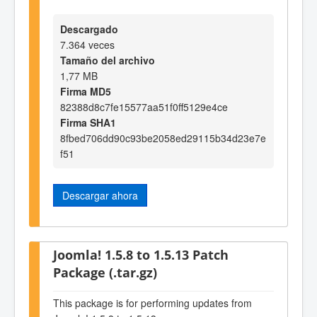
Descargado
7.364 veces
Tamaño del archivo
1,77 MB
Firma MD5
82388d8c7fe15577aa51f0ff5129e4ce
Firma SHA1
8fbed706dd90c93be2058ed29115b34d23e7e
f51
Descargar ahora
Joomla! 1.5.8 to 1.5.13 Patch
Package (.tar.gz)
This package is for performing updates from