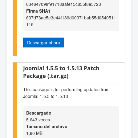
834647098f91718aafe15c855f8e5723
Firma SHA1
637d73ae5e3e44f189d00371bab55d0540511
115
Descargar ahora
Joomla! 1.5.5 to 1.5.13 Patch
Package (.tar.gz)
This package is for performing updates from
Joomla! 1.5.5 to 1.5.13
Descargado
5.643 veces
Tamaño del archivo
1,60 MB