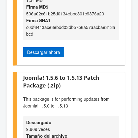
Firma MD5
506a02c61b25d0134ebbc801c9376a20
Firma SHA1
c0df6443ace3ebdd03db57b6a57aacbae313a
bcd
Descargar ahora
Joomla! 1.5.6 to 1.5.13 Patch
Package (.zip)
This package is for performing updates from
Joomla! 1.5.6 to 1.5.13
Descargado
9.909 veces
Tamaño del archivo