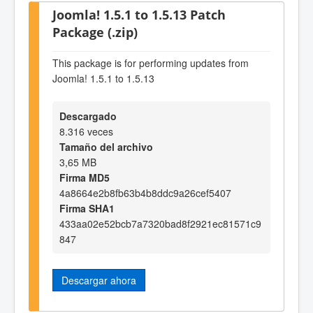
Joomla! 1.5.1 to 1.5.13 Patch
Package (.zip)
This package is for performing updates from
Joomla! 1.5.1 to 1.5.13
Descargado
8.316 veces
Tamaño del archivo
3,65 MB
Firma MD5
4a8664e2b8fb63b4b8ddc9a26cef5407
Firma SHA1
433aa02e52bcb7a7320bad8f2921ec81571c9
847
Descargar ahora