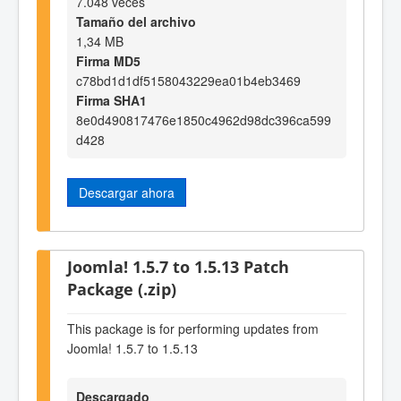
7.048 veces
Tamaño del archivo
1,34 MB
Firma MD5
c78bd1d1df5158043229ea01b4eb3469
Firma SHA1
8e0d490817476e1850c4962d98dc396ca599
d428
Descargar ahora
Joomla! 1.5.7 to 1.5.13 Patch
Package (.zip)
This package is for performing updates from
Joomla! 1.5.7 to 1.5.13
Descargado