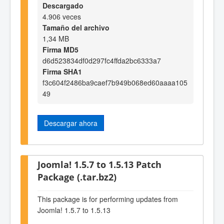
Descargado
4.906 veces
Tamaño del archivo
1,34 MB
Firma MD5
d6d523834df0d297fc4ffda2bc6333a7
Firma SHA1
f3c604f2486ba9caef7b949b068ed60aaaa105
49
Descargar ahora
Joomla! 1.5.7 to 1.5.13 Patch
Package (.tar.bz2)
This package is for performing updates from
Joomla! 1.5.7 to 1.5.13