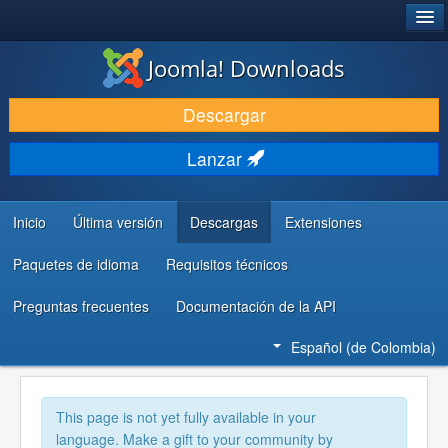
®
JOOMLA!
Joomla! Downloads
DESCARGAR
Descargar
DESCUBRE Y APRENDE
Lanzar
COMUNIDAD Y AYUDA
RECURSOS PARA DESARROLLADORES
Inicio
Última versión
Descargas
Extensiones
Paquetes de idioma
Requisitos técnicos
Preguntas frecuentes
Documentación de la API
Español (de Colombia)
This page is not yet fully available in your
language. Make a gift to your community by