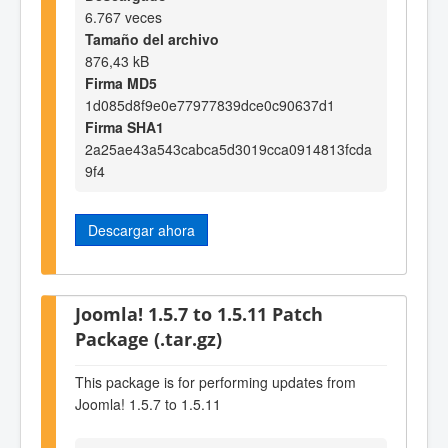
6.767 veces
Tamaño del archivo
876,43 kB
Firma MD5
1d085d8f9e0e77977839dce0c90637d1
Firma SHA1
2a25ae43a543cabca5d3019cca0914813fcda
9f4
Descargar ahora
Joomla! 1.5.7 to 1.5.11 Patch
Package (.tar.gz)
This package is for performing updates from
Joomla! 1.5.7 to 1.5.11