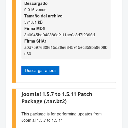
Descargado
9.016 veces
Tamaño del archivo
571,81 kB
Firma MD5
3a0945bd042886d21f1ae0c3d7f2396d
Firma SHA1
a0d7597630f615d26e6845915ec359ba9608b
e30
Descargar ahora
Joomla! 1.5.7 to 1.5.11 Patch
Package (.tar.bz2)
This package is for performing updates from
Joomla! 1.5.7 to 1.5.11