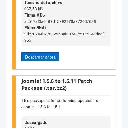
Tamaño del archivo
967,53 kB
Firma MD5
ac517af3a6169d15992376a972667628
Firma SHA1
9dc767a4b77d32958af00343e51c464ed8df7
955
Descargar ahora
Joomla! 1.5.6 to 1.5.11 Patch
Package (.tar.bz2)
This package is for performing updates from
Joomla! 1.5.6 to 1.5.11
Descargado