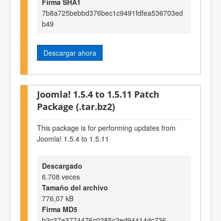
Firma SHA1
7b8a725bebbd376bec1c9491fdfea536703ed
b49
Descargar ahora
Joomla! 1.5.4 to 1.5.11 Patch
Package (.tar.bz2)
This package is for performing updates from
Joomla! 1.5.4 to 1.5.11
Descargado
6.708 veces
Tamaño del archivo
776,07 kB
Firma MD5
b2c37e3774476c0285c2ed94414dc736