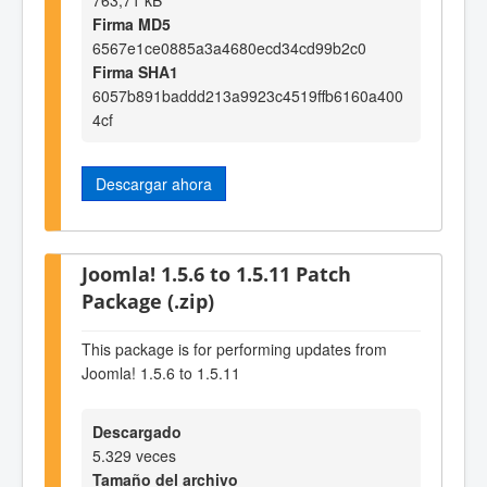
Firma MD5
6567e1ce0885a3a4680ecd34cd99b2c0
Firma SHA1
6057b891baddd213a9923c4519ffb6160a400
4cf
Descargar ahora
Joomla! 1.5.6 to 1.5.11 Patch
Package (.zip)
This package is for performing updates from
Joomla! 1.5.6 to 1.5.11
Descargado
5.329 veces
Tamaño del archivo