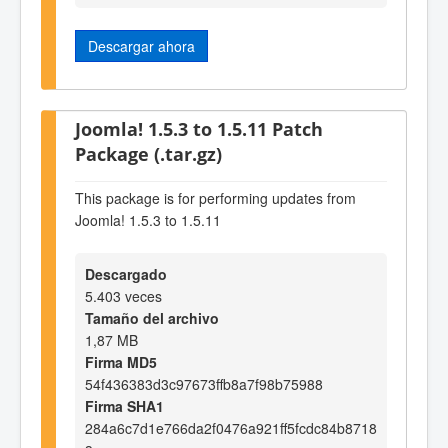
Descargar ahora
Joomla! 1.5.3 to 1.5.11 Patch
Package (.tar.gz)
This package is for performing updates from
Joomla! 1.5.3 to 1.5.11
Descargado
5.403 veces
Tamaño del archivo
1,87 MB
Firma MD5
54f436383d3c97673ffb8a7f98b75988
Firma SHA1
284a6c7d1e766da2f0476a921ff5fcdc84b8718