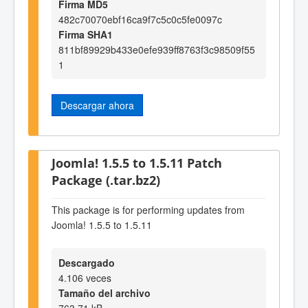
Firma MD5
482c70070ebf16ca9f7c5c0c5fe0097c
Firma SHA1
811bf89929b433e0efe939ff8763f3c98509f55
1
Descargar ahora
Joomla! 1.5.5 to 1.5.11 Patch
Package (.tar.bz2)
This package is for performing updates from
Joomla! 1.5.5 to 1.5.11
Descargado
4.106 veces
Tamaño del archivo
763,71 kB