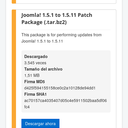
Joomla! 1.5.1 to 1.5.11 Patch
Package (.tar.bz2)
This package is for performing updates from
Joomla! 1.5.1 to 1.5.11
Descargado
3.545 veces
Tamaño del archivo
1,51 MB
Firma MD5
d425f594155158ce0c2a10128de94dd1
Firma SHA1
ac70157ca4035407d05c4e5911502baa5df06
fc4
Descargar ahora