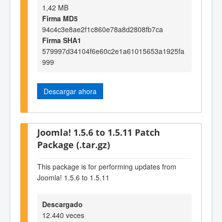
1,42 MB
Firma MD5
94c4c3e8ae2f1c860e78a8d2808fb7ca
Firma SHA1
579997d34104f6e60c2e1a61015653a1925fa
999
Descargar ahora
Joomla! 1.5.6 to 1.5.11 Patch
Package (.tar.gz)
This package is for performing updates from
Joomla! 1.5.6 to 1.5.11
Descargado
12.440 veces