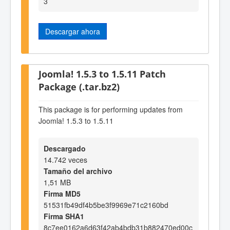
3
Descargar ahora
Joomla! 1.5.3 to 1.5.11 Patch
Package (.tar.bz2)
This package is for performing updates from
Joomla! 1.5.3 to 1.5.11
Descargado
14.742 veces
Tamaño del archivo
1,51 MB
Firma MD5
51531fb49df4b5be3f9969e71c2160bd
Firma SHA1
8c7ee0162a6d63f42ab4bdb31b882470ed00c