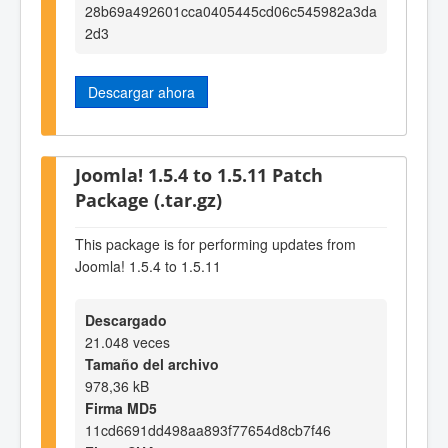
28b69a492601cca0405445cd06c545982a3da
2d3
Descargar ahora
Joomla! 1.5.4 to 1.5.11 Patch
Package (.tar.gz)
This package is for performing updates from
Joomla! 1.5.4 to 1.5.11
Descargado
21.048 veces
Tamaño del archivo
978,36 kB
Firma MD5
11cd6691dd498aa893f77654d8cb7f46