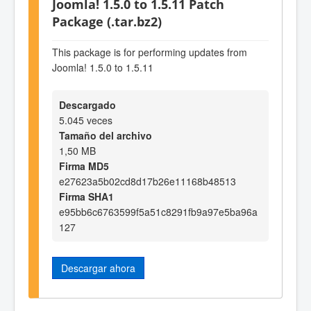
Joomla! 1.5.0 to 1.5.11 Patch
Package (.tar.bz2)
This package is for performing updates from
Joomla! 1.5.0 to 1.5.11
Descargado
5.045 veces
Tamaño del archivo
1,50 MB
Firma MD5
e27623a5b02cd8d17b26e11168b48513
Firma SHA1
e95bb6c6763599f5a51c8291fb9a97e5ba96a
127
Descargar ahora