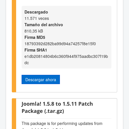
Descargado
11.571 veces
Tamaño del archivo
810,35 kB
Firma MD5
18793392d282ba99d94a74257f8e15f0
Firma SHA1
e1db20814804b6c360f944f975aadbc307f19b
dc
Descargar ahora
Joomla! 1.5.8 to 1.5.11 Patch
Package (.tar.gz)
This package is for performing updates from