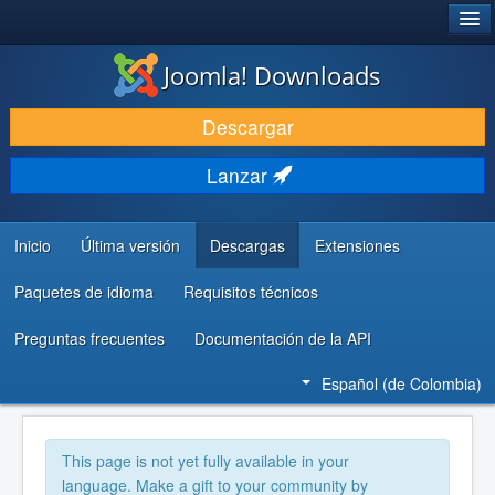
®
JOOMLA!
Joomla! Downloads
DESCARGAR
Descargar
DESCUBRE Y APRENDE
Lanzar
COMUNIDAD Y AYUDA
RECURSOS PARA DESARROLLADORES
Inicio
Última versión
Descargas
Extensiones
Paquetes de idioma
Requisitos técnicos
Preguntas frecuentes
Documentación de la API
Español (de Colombia)
This page is not yet fully available in your
language. Make a gift to your community by