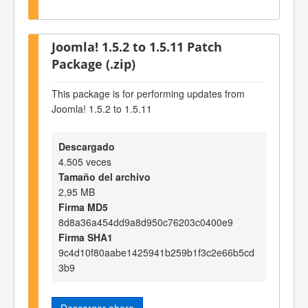
Joomla! 1.5.2 to 1.5.11 Patch
Package (.zip)
This package is for performing updates from
Joomla! 1.5.2 to 1.5.11
Descargado
4.505 veces
Tamaño del archivo
2,95 MB
Firma MD5
8d8a36a454dd9a8d950c76203c0400e9
Firma SHA1
9c4d10f80aabe1425941b259b1f3c2e66b5cd
3b9
Descargar ahora