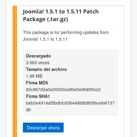
Joomla! 1.5.1 to 1.5.11 Patch
Package (.tar.gz)
This package is for performing updates from
Joomla! 1.5.1 to 1.5.11
Descargado
3.663 veces
Tamaño del archivo
1,88 MB
Firma MD5
83c967d2a0a55500ce80e5e9fd0f5cc2
Firma SHA1
beb3e4914af5bdbfc65644868b8056ce84f137
db
Descargar ahora