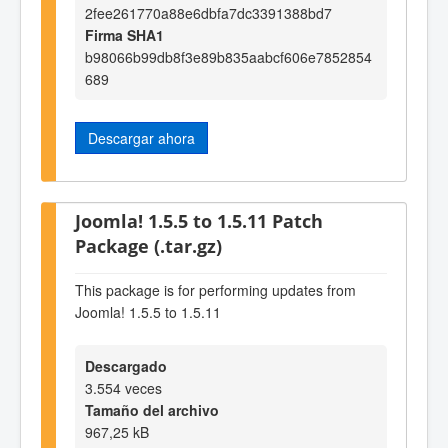
2fee261770a88e6dbfa7dc3391388bd7
Firma SHA1
b98066b99db8f3e89b835aabcf606e7852854
689
Descargar ahora
Joomla! 1.5.5 to 1.5.11 Patch
Package (.tar.gz)
This package is for performing updates from
Joomla! 1.5.5 to 1.5.11
Descargado
3.554 veces
Tamaño del archivo
967,25 kB