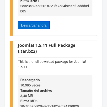
Firma SHA1
2e323a82a532618723fa7e34bceabf0addd0d
b65
Descargar ahora
Joomla! 1.5.11 Full Package
(.tar.bz2)
This is the full download package for Joomla!
1.5.11
Descargado
10.965 veces
Tamaño del archivo
3,48 MB
Firma MD5
28c6d8e5d02b4edccfd25af074196826