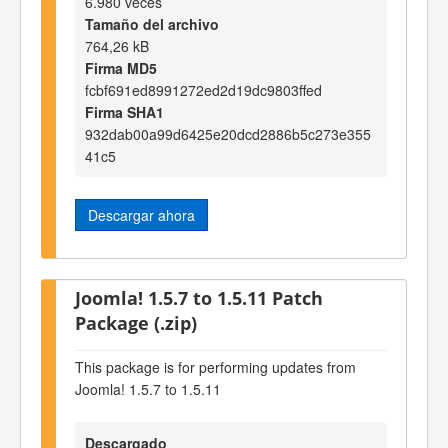
6.980 veces
Tamaño del archivo
764,26 kB
Firma MD5
fcbf691ed8991272ed2d19dc9803ffed
Firma SHA1
932dab00a99d6425e20dcd2886b5c273e355
41c5
Descargar ahora
Joomla! 1.5.7 to 1.5.11 Patch
Package (.zip)
This package is for performing updates from
Joomla! 1.5.7 to 1.5.11
Descargado