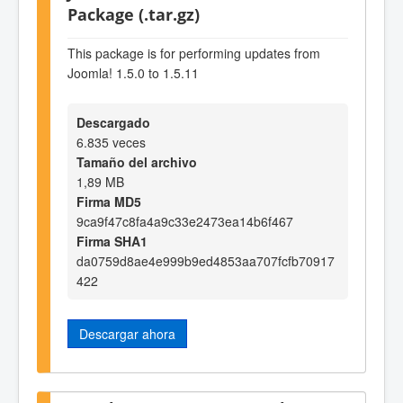
Package (.tar.gz)
This package is for performing updates from
Joomla! 1.5.0 to 1.5.11
Descargado
6.835 veces
Tamaño del archivo
1,89 MB
Firma MD5
9ca9f47c8fa4a9c33e2473ea14b6f467
Firma SHA1
da0759d8ae4e999b9ed4853aa707fcfb70917
422
Descargar ahora