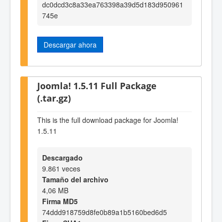
dc0dcd3c8a33ea763398a39d5d183d950961
745e
Descargar ahora
Joomla! 1.5.11 Full Package
(.tar.gz)
This is the full download package for Joomla!
1.5.11
Descargado
9.861 veces
Tamaño del archivo
4,06 MB
Firma MD5
74ddd918759d8fe0b89a1b5160bed6d5