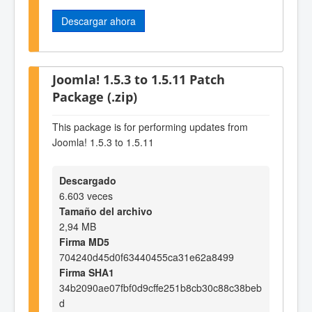
Descargar ahora
Joomla! 1.5.3 to 1.5.11 Patch
Package (.zip)
This package is for performing updates from
Joomla! 1.5.3 to 1.5.11
Descargado
6.603 veces
Tamaño del archivo
2,94 MB
Firma MD5
704240d45d0f63440455ca31e62a8499
Firma SHA1
34b2090ae07fbf0d9cffe251b8cb30c88c38beb
d