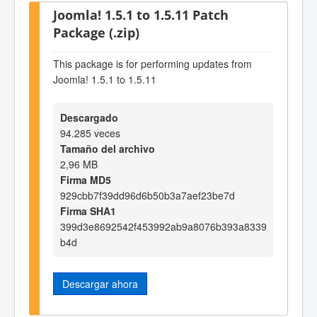
Joomla! 1.5.1 to 1.5.11 Patch
Package (.zip)
This package is for performing updates from
Joomla! 1.5.1 to 1.5.11
Descargado
94.285 veces
Tamaño del archivo
2,96 MB
Firma MD5
929cbb7f39dd96d6b50b3a7aef23be7d
Firma SHA1
399d3e8692542f453992ab9a8076b393a8339
b4d
Descargar ahora