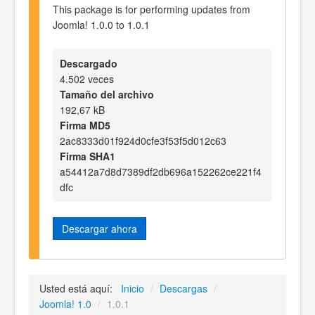
This package is for performing updates from
Joomla! 1.0.0 to 1.0.1
Descargado
4.502 veces
Tamaño del archivo
192,67 kB
Firma MD5
2ac8333d01f924d0cfe3f53f5d012c63
Firma SHA1
a54412a7d8d7389df2db696a152262ce221f4
dfc
Descargar ahora
Usted está aquí:
Inicio
/
Descargas
/
Joomla! 1.0
/
1.0.1