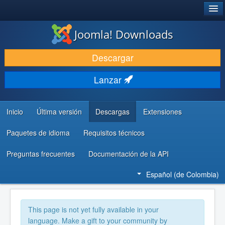
®
JOOMLA!
Joomla! Downloads
DESCARGAR
Descargar
DESCUBRE Y APRENDE
Lanzar
COMUNIDAD Y AYUDA
RECURSOS PARA DESARROLLADORES
Inicio
Última versión
Descargas
Extensiones
Paquetes de idioma
Requisitos técnicos
Preguntas frecuentes
Documentación de la API
Español (de Colombia)
This page is not yet fully available in your
language. Make a gift to your community by