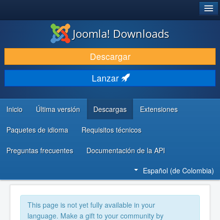
®
JOOMLA!
Joomla! Downloads
DESCARGAR
Descargar
DESCUBRE Y APRENDE
Lanzar
COMUNIDAD Y AYUDA
RECURSOS PARA DESARROLLADORES
Inicio
Última versión
Descargas
Extensiones
Paquetes de idioma
Requisitos técnicos
Preguntas frecuentes
Documentación de la API
Español (de Colombia)
This page is not yet fully available in your
language. Make a gift to your community by