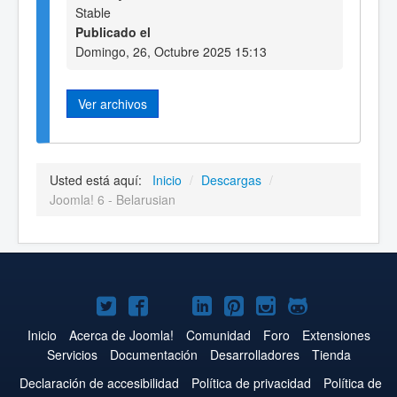
Stable
Publicado el
Domingo, 26, Octubre 2025 15:13
Ver archivos
Usted está aquí:
Inicio
/
Descargas
/
Joomla! 6 - Belarusian
Joomla!
Joomla!
Joomla!
Joomla!
Joomla!
Joomla!
Joomla!
en
en
en
en
en
en
en
Inicio
Acerca de Joomla!
Comunidad
Foro
Extensiones
Servicios
Documentación
Desarrolladores
Tienda
Twitter
Facebook
YouTube
LinkedIn
Pinterest
Instagram
GitHub
Declaración de accesibilidad
Política de privacidad
Política de