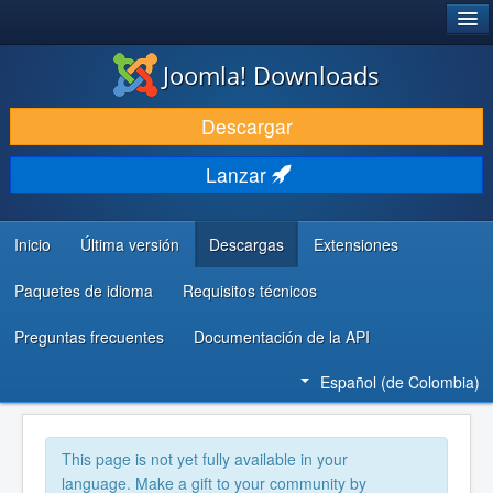
®
JOOMLA!
Joomla! Downloads
DESCARGAR
Descargar
DESCUBRE Y APRENDE
Lanzar
COMUNIDAD Y AYUDA
RECURSOS PARA DESARROLLADORES
Inicio
Última versión
Descargas
Extensiones
Paquetes de idioma
Requisitos técnicos
Preguntas frecuentes
Documentación de la API
Español (de Colombia)
This page is not yet fully available in your
language. Make a gift to your community by