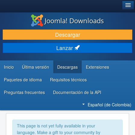
®
JOOMLA!
Joomla! Downloads
DESCARGAR
Descargar
DESCUBRE Y APRENDE
Lanzar
COMUNIDAD Y AYUDA
RECURSOS PARA DESARROLLADORES
Inicio
Última versión
Descargas
Extensiones
Paquetes de idioma
Requisitos técnicos
Preguntas frecuentes
Documentación de la API
Español (de Colombia)
This page is not yet fully available in your
language. Make a gift to your community by