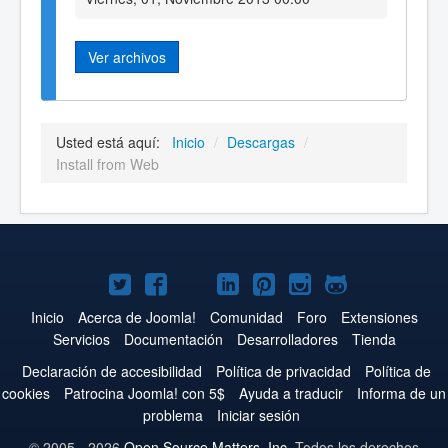
Ver archivos
Usted está aquí:
Inicio
/
Descargas
/
Install from Web
Joomla!
Joomla!
Joomla!
Joomla!
Joomla!
Joomla!
Joomla!
en
en
en
en
en
en
en
Inicio
Acerca de Joomla!
Comunidad
Foro
Extensiones
Servicios
Documentación
Desarrolladores
Tienda
Twitter
Facebook
YouTube
LinkedIn
Pinterest
Instagram
GitHub
Declaración de accesibilidad
Política de privacidad
Política de
cookies
Patrocina Joomla! con 5$
Ayuda a traducir
Informa de un
problema
Iniciar sesión
© 2005 - 2026
Open Source Matters, Inc.
Todos los derechos