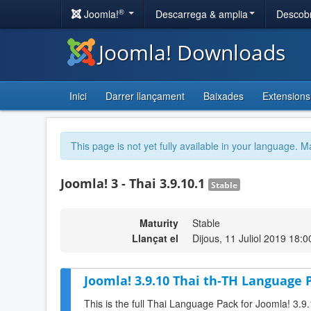
®
Joomla!
Descarrega & amplia
Descobr
Joomla! Downloads
Inici
Darrer llançament
Baixades
Extensions
This page is not yet fully available in your language. M
Joomla! 3 - Thai 3.9.10.1
Stable
Maturity
Stable
Llançat el
Dijous, 11 Juliol 2019 18:0
Joomla! 3.9.10 Thai th-TH Language P
This is the full Thai Language Pack for Joomla! 3.9