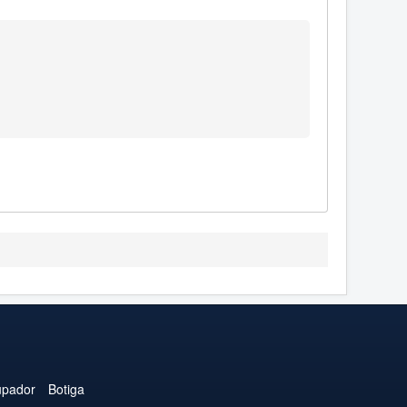
upador
Botiga