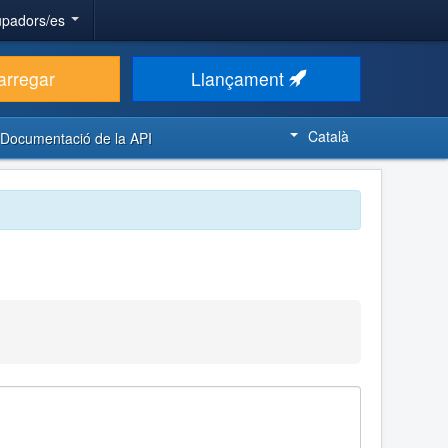
upadors/es
arregar
Llançament
Català
Documentació de la API