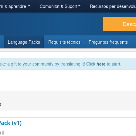
ir & aprendre
Comunitat & Suport
Recursos per desenvol
Desc
Language Packs
Requisits tècnics
Preguntes freqüents
ake a gift to your community by translating it! Click
here
to start.
0
ack (v1)
.10