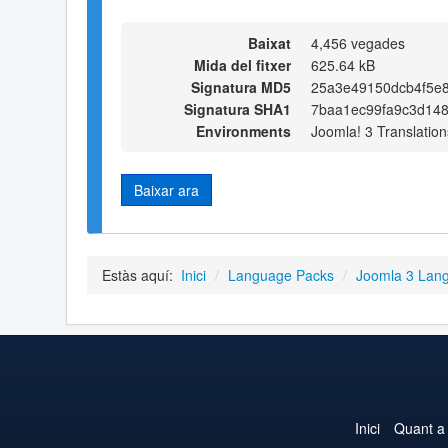
Baixat
4,456 vegades
Mida del fitxer
625.64 kB
Signatura MD5
25a3e49150dcb4f5e
Signatura SHA1
7baa1ec99fa9c3d14
Environments
Joomla! 3 Translation
Baixar ara
Estàs aquí:
Inici
/
Language Packs
/
Joomla 3 Lan
Inici
Quant a