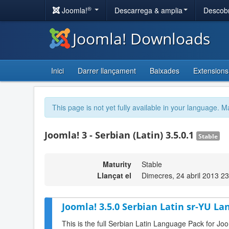
®
Joomla!
Descarrega & amplia
Descobr
Joomla! Downloads
Inici
Darrer llançament
Baixades
Extensions
This page is not yet fully available in your language. M
Joomla! 3 - Serbian (Latin) 3.5.0.1
Stable
Maturity
Stable
Llançat el
Dimecres, 24 abril 2013 2
Joomla! 3.5.0 Serbian Latin sr-YU La
This is the full Serbian Latin Language Pack for Joo