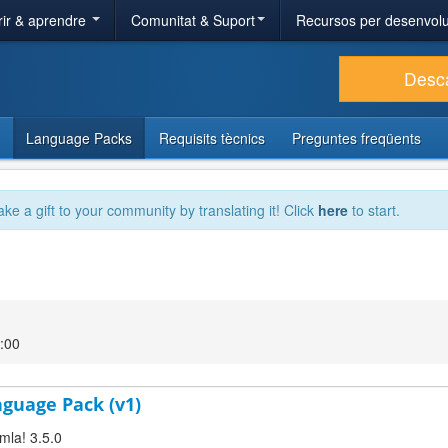
ir & aprendre
Comunitat & Suport
Recursos per desenvol
Desc
Language Packs
Requisits tècnics
Preguntes freqüents
ake a gift to your community by translating it! Click
here
to start.
3:00
nguage Pack (v1)
mla! 3.5.0