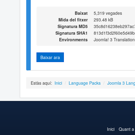
Baixat
5,319 vegades
Mida del fitxer
293.48 kB
Signatura MD5
35c8d16238eb297ac
Signatura SHA1
813d1f3d2f60e5d49b
Environments
Joomla! 3 Translation
Baixar ara
Estàs aquí:
Inici
/
Language Packs
/
Joomla 3 Lan
Inici
Quant a