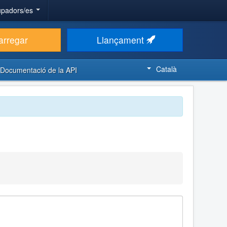
upadors/es
arregar
Llançament
Català
Documentació de la API