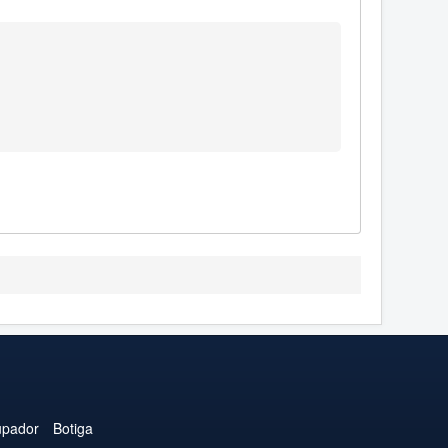
upador
Botiga