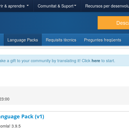
ir & aprendre
Comunitat & Suport
Recursos per desenvol
Desc
Language Packs
Requisits tècnics
Preguntes freqüents
ake a gift to your community by translating it! Click
here
to start.
23:00
Language Pack (v1)
oomla! 3.9.5