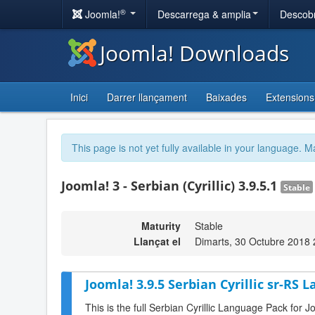
®
Joomla!
Descarrega & amplia
Descobr
Joomla! Downloads
Inici
Darrer llançament
Baixades
Extensions
This page is not yet fully available in your language. M
Joomla! 3 - Serbian (Cyrillic) 3.9.5.1
Stable
Maturity
Stable
Llançat el
Dimarts, 30 Octubre 2018 
Joomla! 3.9.5 Serbian Cyrillic sr-RS 
This is the full Serbian Cyrillic Language Pack for J