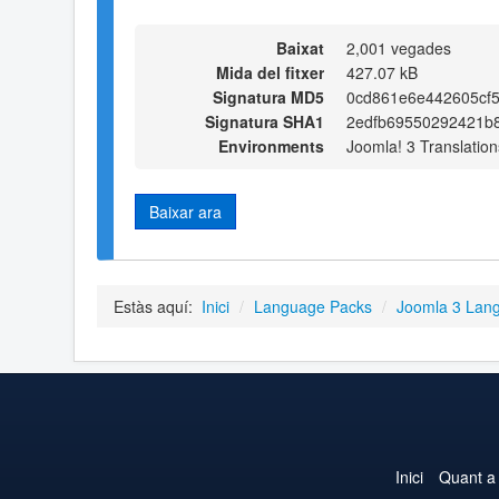
Baixat
2,001 vegades
Mida del fitxer
427.07 kB
Signatura MD5
0cd861e6e442605cf
Signatura SHA1
2edfb69550292421b
Environments
Joomla! 3 Translation
Baixar ara
Estàs aquí:
Inici
/
Language Packs
/
Joomla 3 Lan
Inici
Quant a