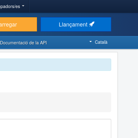
upadors/es
arregar
Llançament
Català
Documentació de la API