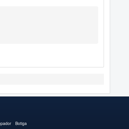
upador
Botiga