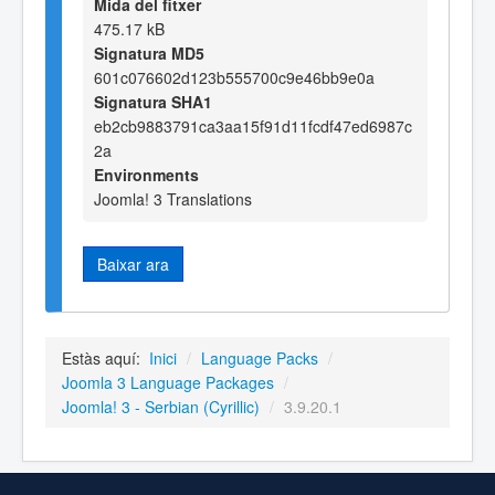
Mida del fitxer
475.17 kB
Signatura MD5
601c076602d123b555700c9e46bb9e0a
Signatura SHA1
eb2cb9883791ca3aa15f91d11fcdf47ed6987c
2a
Environments
Joomla! 3 Translations
Baixar ara
Estàs aquí:
Inici
/
Language Packs
/
Joomla 3 Language Packages
/
Joomla! 3 - Serbian (Cyrillic)
/
3.9.20.1