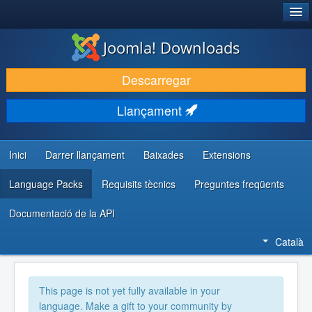
®
JOOMLA!
Joomla! Downloads
DESCARREGA & AMPLIA
Descarregar
DESCOBRIR & APRENDRE
Llançament
COMUNITAT & SUPORT
RECURSOS PER DESENVOLUPADORS/ES
Inici
Darrer llançament
Baixades
Extensions
Language Packs
Requisits tècnics
Preguntes freqüents
Documentació de la API
Català
This page is not yet fully available in your
language. Make a gift to your community by