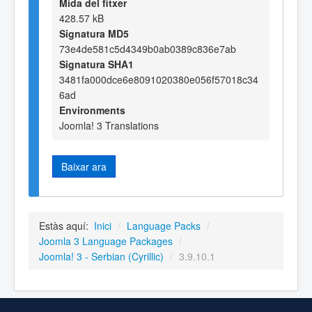
Mida del fitxer
428.57 kB
Signatura MD5
73e4de581c5d4349b0ab0389c836e7ab
Signatura SHA1
3481fa000dce6e8091020380e056f57018c34
6ad
Environments
Joomla! 3 Translations
Baixar ara
Estàs aquí:
Inici
/
Language Packs
/
Joomla 3 Language Packages
/
Joomla! 3 - Serbian (Cyrillic)
/
3.9.10.1