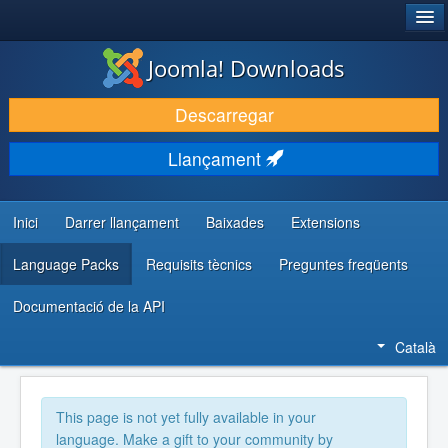
®
JOOMLA!
Joomla! Downloads
DESCARREGA & AMPLIA
Descarregar
DESCOBRIR & APRENDRE
Llançament
COMUNITAT & SUPORT
RECURSOS PER DESENVOLUPADORS/ES
Inici
Darrer llançament
Baixades
Extensions
Language Packs
Requisits tècnics
Preguntes freqüents
Documentació de la API
Català
This page is not yet fully available in your
language. Make a gift to your community by