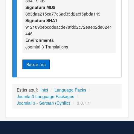
394.19 kB
Signatura MD5
883daa215ca77e6ad35d2aef5abda149
Signatura SHA1
912109bebcddeacde7afdd2c72eaeb2de0244
446
Environments
Joomla! 3 Translations
Baixar ara
Estàs aquí:
Inici
/
Language Packs
/
Joomla 3 Language Packages
/
Joomla! 3 - Serbian (Cyrillic)
/
3.8.7.1