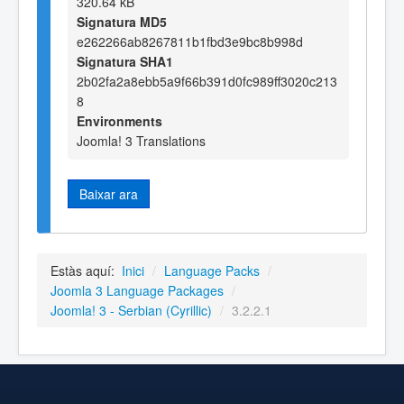
320.64 kB
Signatura MD5
e262266ab8267811b1fbd3e9bc8b998d
Signatura SHA1
2b02fa2a8ebb5a9f66b391d0fc989ff3020c213
8
Environments
Joomla! 3 Translations
Baixar ara
Estàs aquí:
Inici
/
Language Packs
/
Joomla 3 Language Packages
/
Joomla! 3 - Serbian (Cyrillic)
/
3.2.2.1