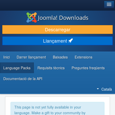
®
JOOMLA!
Joomla! Downloads
DESCARREGA & AMPLIA
Descarregar
DESCOBRIR & APRENDRE
Llançament
COMUNITAT & SUPORT
RECURSOS PER DESENVOLUPADORS/ES
Inici
Darrer llançament
Baixades
Extensions
Language Packs
Requisits tècnics
Preguntes freqüents
Documentació de la API
Català
This page is not yet fully available in your
language. Make a gift to your community by