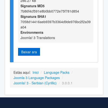
286.27 kB
Signatura MD5
7b86f4cf591e8b0bb0772e75f781d854
Signatura SHA1
7058d14416aeb9397b3364d9de976bc2f2a39
a04
Environments
Joomla! 3 Translations
Baixar ara
Estàs aquí:
Inici
/
Language Packs
/
Joomla 3 Language Packages
/
Joomla! 3 - Serbian (Cyrillic)
/
3.0.0.1