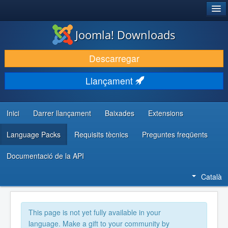
®
JOOMLA!
Joomla! Downloads
DESCARREGA & AMPLIA
Descarregar
DESCOBRIR & APRENDRE
Llançament
COMUNITAT & SUPORT
RECURSOS PER DESENVOLUPADORS/ES
Inici
Darrer llançament
Baixades
Extensions
Language Packs
Requisits tècnics
Preguntes freqüents
Documentació de la API
Català
This page is not yet fully available in your
language. Make a gift to your community by