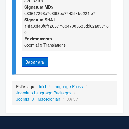
370.37 kB
Signatura MD5
c83617296c7e39f3eb744254be224fe7
Signatura SHA1
14fa00f43f6f126577f6647905585dd62a89716
0
Environments
Joomla! 3 Translations
Baixar ara
Estàs aquí:
Inici
/
Language Packs
/
Joomla 3 Language Packages
/
Joomla! 3 - Macedonian
/
3.6.3.1