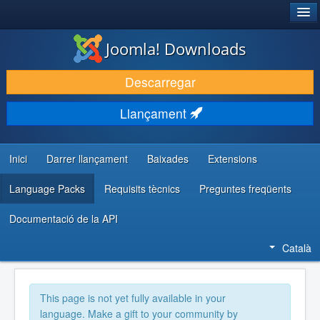
®
JOOMLA!
Joomla! Downloads
DESCARREGA & AMPLIA
Descarregar
DESCOBRIR & APRENDRE
Llançament
COMUNITAT & SUPORT
RECURSOS PER DESENVOLUPADORS/ES
Inici
Darrer llançament
Baixades
Extensions
Language Packs
Requisits tècnics
Preguntes freqüents
Documentació de la API
Català
This page is not yet fully available in your
language. Make a gift to your community by