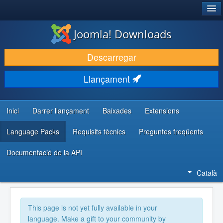
®
JOOMLA!
Joomla! Downloads
DESCARREGA & AMPLIA
Descarregar
DESCOBRIR & APRENDRE
Llançament
COMUNITAT & SUPORT
RECURSOS PER DESENVOLUPADORS/ES
Inici
Darrer llançament
Baixades
Extensions
Language Packs
Requisits tècnics
Preguntes freqüents
Documentació de la API
Català
This page is not yet fully available in your
language. Make a gift to your community by