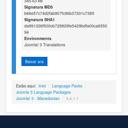
345.63 kB
Signatura MD5
b66e57c74d2fab907fc96b37201c7385
Signatura SHA1
da991326f500cb729829fe5429bdfa00ca6550
94
Environments
Joomla! 3 Translations
Baixar ara
Estàs aquí:
Inici
/
Language Packs
/
Joomla 3 Language Packages
/
Joomla! 3 - Macedonian
/
3.4.1.1