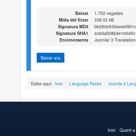
Baixat
1,752 vegades
Mida del fitxer
338.52 kB
Signatura MD5
bb280e536aeebf901d
Signatura SHA1
ecbda50864e1e046c
Environments
Joomla! 3 Translation
Baixar ara
Estàs aquí:
Inici
/
Language Packs
/
Joomla 3 Lan
Inici
Quant a