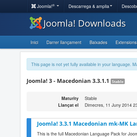
®
Joomla!
Descarrega & amplia
Descobr
Joomla! Downloads
Inici
Darrer llançament
Baixades
Extensions
This page is not yet fully available in your language. M
Joomla! 3 - Macedonian 3.3.1.1
Stable
Maturity
Stable
Llançat el
Dimecres, 11 Juny 2014 2
Joomla! 3.3.1 Macedonian mk-MK La
This is the full Macedonian Language Pack for Joom