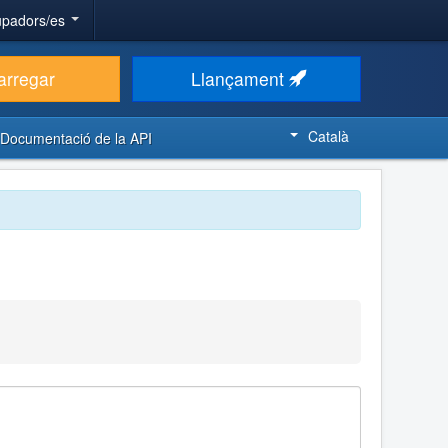
upadors/es
arregar
Llançament
Català
Documentació de la API