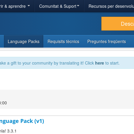
ir & aprendre
Comunitat & Suport
Recursos per desenvol
Desc
Language Packs
Requisits tècnics
Preguntes freqüents
ake a gift to your community by translating it! Click
here
to start.
3:00
nguage Pack (v1)
la! 3.3.1