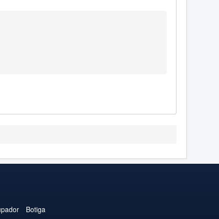
upador
Botiga