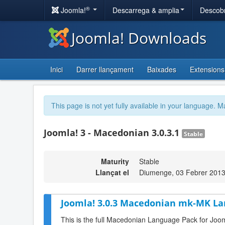
®
Joomla!
Descarrega & amplia
Descobr
Joomla! Downloads
Inici
Darrer llançament
Baixades
Extensions
This page is not yet fully available in your language. M
Joomla! 3 - Macedonian 3.0.3.1
Stable
Maturity
Stable
Llançat el
Diumenge, 03 Febrer 2013
Joomla! 3.0.3 Macedonian mk-MK La
This is the full Macedonian Language Pack for Joom