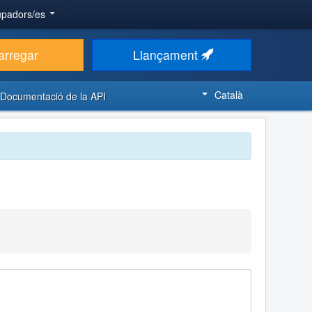
upadors/es
arregar
Llançament
Català
Documentació de la API