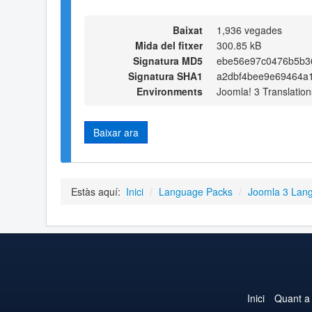
Baixat
1,936 vegades
Mida del fitxer
300.85 kB
Signatura MD5
ebe56e97c0476b5b3
Signatura SHA1
a2dbf4bee9e69464a
Environments
Joomla! 3 Translation
Baixar ara
Estàs aquí:
Inici
/
Language Packs
/
Joomla 3 Lan
Inici
Quant a