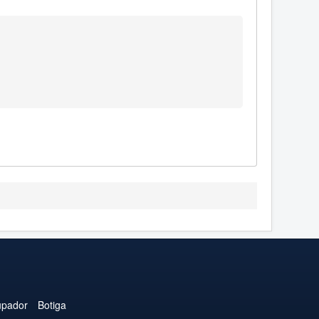
upador
Botiga