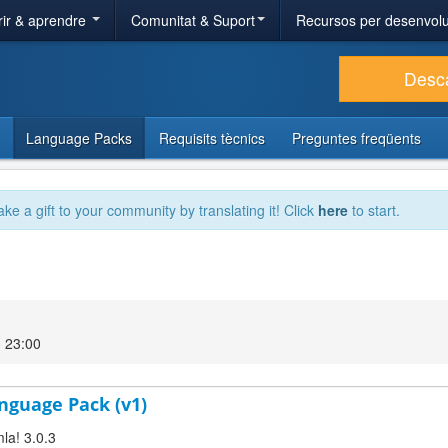
ir & aprendre
Comunitat & Suport
Recursos per desenvol
Desc
Language Packs
Requisits tècnics
Preguntes freqüents
ake a gift to your community by translating it! Click
here
to start.
 23:00
nguage Pack (v1)
la! 3.0.3