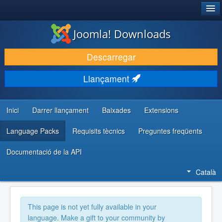
®
JOOMLA!
Joomla! Downloads
DESCARREGA & AMPLIA
Descarregar
DESCOBRIR & APRENDRE
Llançament
COMUNITAT & SUPORT
RECURSOS PER DESENVOLUPADORS/ES
Inici
Darrer llançament
Baixades
Extensions
Language Packs
Requisits tècnics
Preguntes freqüents
Documentació de la API
Català
This page is not yet fully available in your
language. Make a gift to your community by