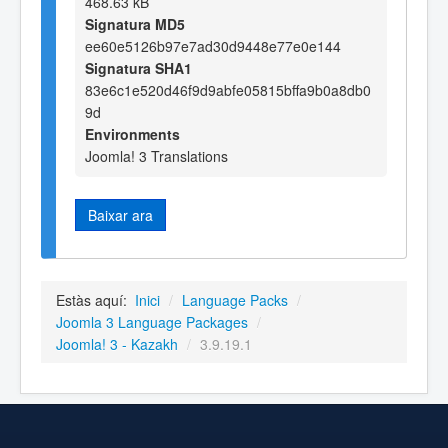
468.63 kB
Signatura MD5
ee60e5126b97e7ad30d9448e77e0e144
Signatura SHA1
83e6c1e520d46f9d9abfe05815bffa9b0a8db0
9d
Environments
Joomla! 3 Translations
Baixar ara
Estàs aquí:
Inici
/
Language Packs
/
Joomla 3 Language Packages
/
Joomla! 3 - Kazakh
/
3.9.19.1