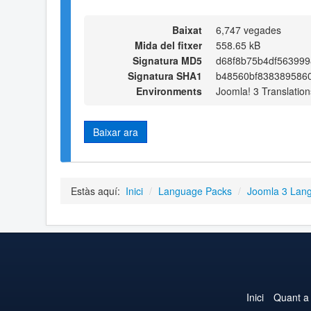
Baixat
6,747 vegades
Mida del fitxer
558.65 kB
Signatura MD5
d68f8b75b4df56399
Signatura SHA1
b48560bf838389586
Environments
Joomla! 3 Translation
Baixar ara
Estàs aquí:
Inici
/
Language Packs
/
Joomla 3 Lan
Inici
Quant a