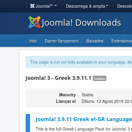
®
Joomla!
Descarrega & amplia
Descobr
Joomla! Downloads
Inici
Darrer llançament
Baixades
Extensions
This page is not yet fully available in your language. M
Joomla! 3 - Greek 3.9.11.1
Stable
Maturity
Stable
Llançat el
Dilluns, 12 Agost 2019 22:
Joomla! 3.9.11 Greek el-GR Language
This is the full Greek Language Pack for Joomla! 3.