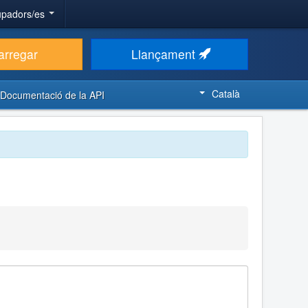
upadors/es
arregar
Llançament
Català
Documentació de la API