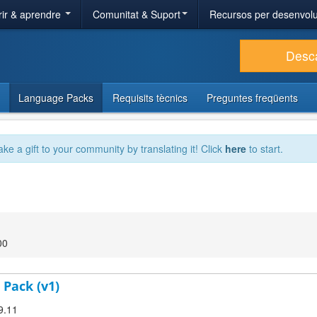
ir & aprendre
Comunitat & Suport
Recursos per desenvol
Desc
Language Packs
Requisits tècnics
Preguntes freqüents
ake a gift to your community by translating it! Click
here
to start.
00
 Pack (v1)
9.11