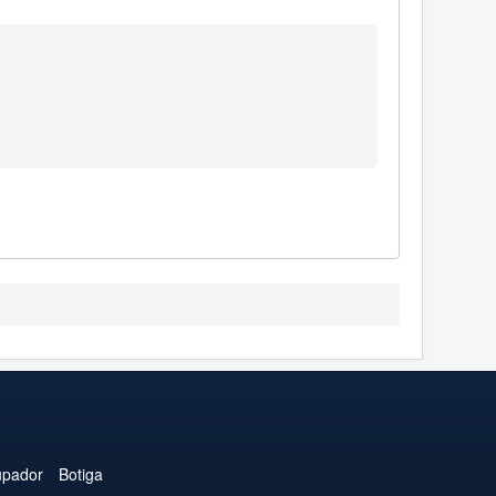
upador
Botiga