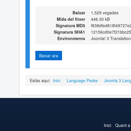
Baixat
1,529 vegades
Mida del fitxer
446.30 kB
Signatura MD5
f838dfed818f49727e
Signatura SHA1
12156cd0e7f21bbc25
Environments
Joomla! 3 Translation
Baixar ara
Estàs aquí:
Inici
/
Language Packs
/
Joomla 3 Lan
Inici
Quant a