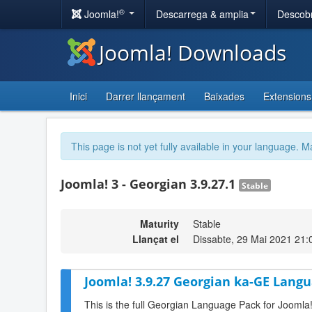
®
Joomla!
Descarrega & amplia
Descobr
Joomla! Downloads
Inici
Darrer llançament
Baixades
Extensions
This page is not yet fully available in your language. M
Joomla! 3 - Georgian 3.9.27.1
Stable
Maturity
Stable
Llançat el
Dissabte, 29 Mai 2021 21:
Joomla! 3.9.27 Georgian ka-GE Langu
This is the full Georgian Language Pack for Joomla