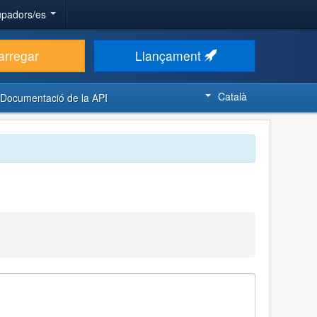
upadors/es
arregar
Llançament
Català
Documentació de la API