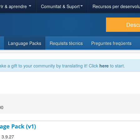
ir & aprendre
Comunitat & Suport
Recursos per desenvol
Desc
Language Packs
Requisits tècnics
Preguntes freqüents
ake a gift to your community by translating it! Click
here
to start.
00
age Pack (v1)
! 3.9.27