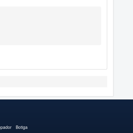
upador
Botiga