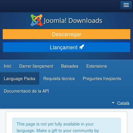
®
JOOMLA!
Joomla! Downloads
DESCARREGA & AMPLIA
Descarregar
DESCOBRIR & APRENDRE
Llançament
COMUNITAT & SUPORT
RECURSOS PER DESENVOLUPADORS/ES
Inici
Darrer llançament
Baixades
Extensions
Language Packs
Requisits tècnics
Preguntes freqüents
Documentació de la API
Català
This page is not yet fully available in your
language. Make a gift to your community by