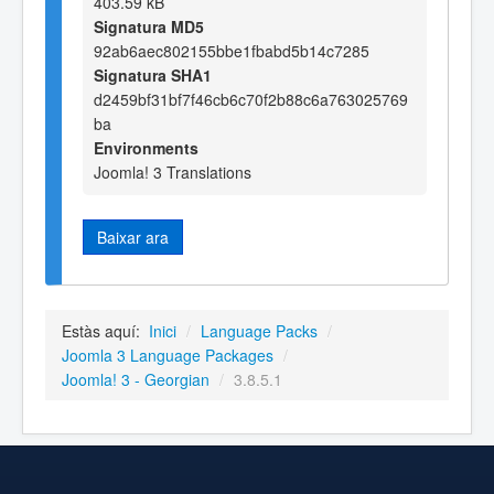
403.59 kB
Signatura MD5
92ab6aec802155bbe1fbabd5b14c7285
Signatura SHA1
d2459bf31bf7f46cb6c70f2b88c6a763025769
ba
Environments
Joomla! 3 Translations
Baixar ara
Estàs aquí:
Inici
/
Language Packs
/
Joomla 3 Language Packages
/
Joomla! 3 - Georgian
/
3.8.5.1