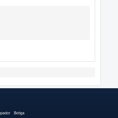
upador
Botiga