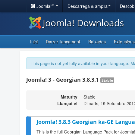
®
Joomla!
Descarrega & amplia
Descobr
Joomla! Downloads
Inici
Darrer llançament
Baixades
Extensions
This page is not yet fully available in your language. M
Joomla! 3 - Georgian 3.8.3.1
Stable
Maturity
Stable
Llançat el
Dimarts, 19 Setembre 201
Joomla! 3.8.3 Georgian ka-GE Langua
This is the full Georgian Language Pack for Joomla!