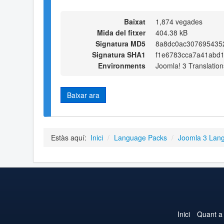
Baixat
1,874 vegades
Mida del fitxer
404.38 kB
Signatura MD5
8a8dc0ac307695435
Signatura SHA1
f1e6783cca7a41abd1
Environments
Joomla! 3 Translation
Baixar ara
Estàs aquí:
Inici
/
Language Packs
/
Joomla 3 Lan
Inici
Quant a