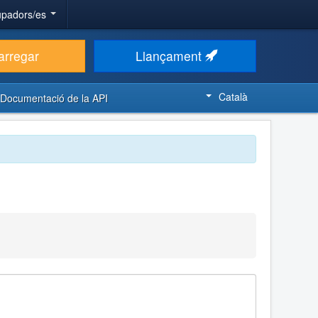
upadors/es
arregar
Llançament
Català
Documentació de la API