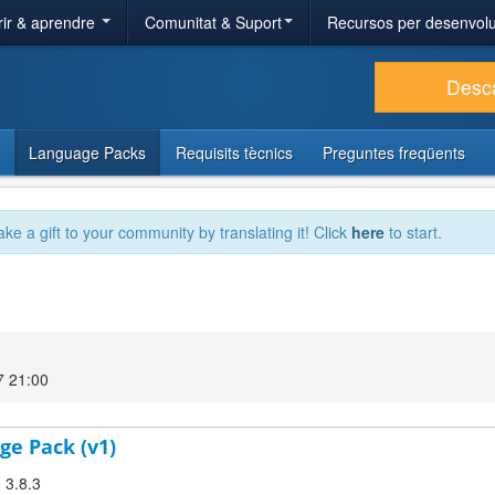
ir & aprendre
Comunitat & Suport
Recursos per desenvol
Desc
Language Packs
Requisits tècnics
Preguntes freqüents
ake a gift to your community by translating it! Click
here
to start.
7 21:00
ge Pack (v1)
 3.8.3