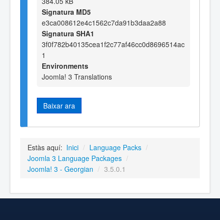
384.05 kB
Signatura MD5
e3ca008612e4c1562c7da91b3daa2a88
Signatura SHA1
3f0f782b40135cea1f2c77af46cc0d8696514ac
1
Environments
Joomla! 3 Translations
Baixar ara
Estàs aquí:
Inici
/
Language Packs
/
Joomla 3 Language Packages
/
Joomla! 3 - Georgian
/
3.5.0.1