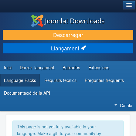
®
JOOMLA!
Joomla! Downloads
DESCARREGA & AMPLIA
Descarregar
DESCOBRIR & APRENDRE
Llançament
COMUNITAT & SUPORT
RECURSOS PER DESENVOLUPADORS/ES
Inici
Darrer llançament
Baixades
Extensions
Language Packs
Requisits tècnics
Preguntes freqüents
Documentació de la API
Català
This page is not yet fully available in your
language. Make a gift to your community by