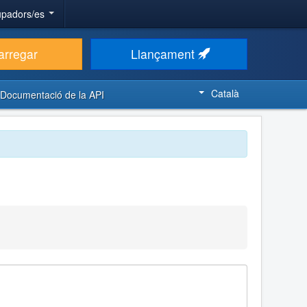
upadors/es
arregar
Llançament
Català
Documentació de la API