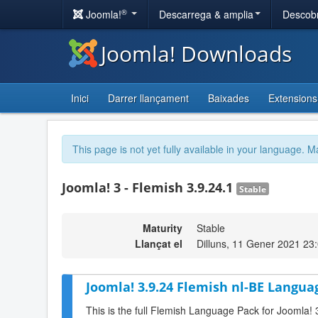
®
Joomla!
Descarrega & amplia
Descobr
Joomla! Downloads
Inici
Darrer llançament
Baixades
Extensions
This page is not yet fully available in your language. M
Joomla! 3 - Flemish 3.9.24.1
Stable
Maturity
Stable
Llançat el
Dilluns, 11 Gener 2021 23
Joomla! 3.9.24 Flemish nl-BE Langua
This is the full Flemish Language Pack for Joomla! 