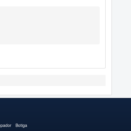
upador
Botiga