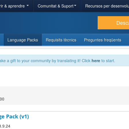
ir & aprendre
Comunitat & Suport
Recursos per desenvol
Desc
Language Packs
Requisits tècnics
Preguntes freqüents
ake a gift to your community by translating it! Click
here
to start.
:00
ge Pack (v1)
3.9.24