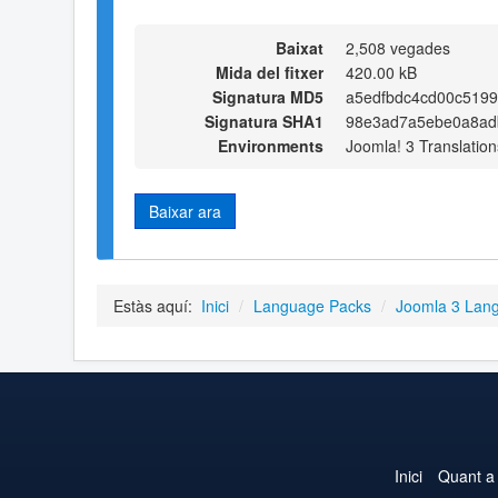
Baixat
2,508 vegades
Mida del fitxer
420.00 kB
Signatura MD5
a5edfbdc4cd00c519
Signatura SHA1
98e3ad7a5ebe0a8ad
Environments
Joomla! 3 Translation
Baixar ara
Estàs aquí:
Inici
/
Language Packs
/
Joomla 3 Lan
Inici
Quant a