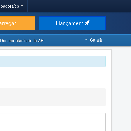
upadors/es
arregar
Llançament
Català
Documentació de la API