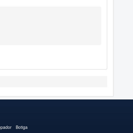
upador
Botiga