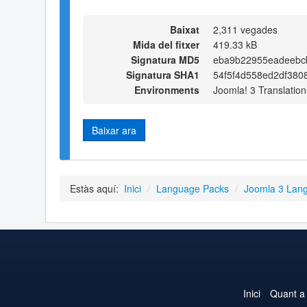
Baixat
2,311 vegades
Mida del fitxer
419.33 kB
Signatura MD5
eba9b22955eadeebc
Signatura SHA1
54f5f4d558ed2df380
Environments
Joomla! 3 Translation
Baixar ara
Estàs aquí:
Inici
/
Language Packs
/
Joomla 3 Lan
Inici
Quant a