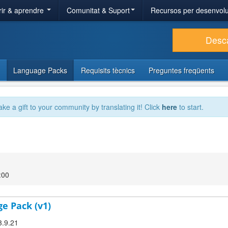
ir & aprendre
Comunitat & Suport
Recursos per desenvol
Desc
Language Packs
Requisits tècnics
Preguntes freqüents
ake a gift to your community by translating it! Click
here
to start.
:00
ge Pack (v1)
3.9.21