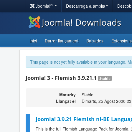
®
Joomla!
Descarrega & amplia
Descobr
Joomla! Downloads
Inici
Darrer llançament
Baixades
Extensions
This page is not yet fully available in your language. M
Joomla! 3 - Flemish 3.9.21.1
Stable
Maturity
Stable
Llançat el
Dimarts, 25 Agost 2020 23
Joomla! 3.9.21 Flemish nl-BE Langua
This is the full Flemish Language Pack for Joomla! 