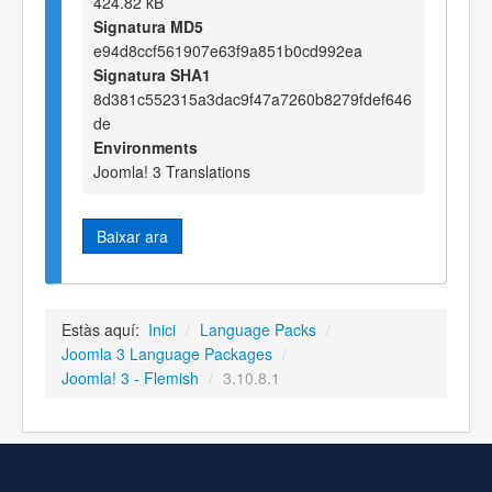
424.82 kB
Signatura MD5
e94d8ccf561907e63f9a851b0cd992ea
Signatura SHA1
8d381c552315a3dac9f47a7260b8279fdef646
de
Environments
Joomla! 3 Translations
Baixar ara
Estàs aquí:
Inici
/
Language Packs
/
Joomla 3 Language Packages
/
Joomla! 3 - Flemish
/
3.10.8.1