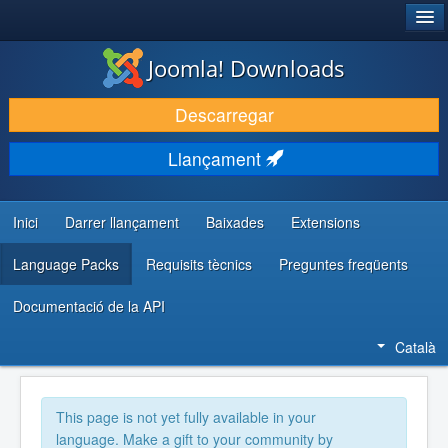
®
JOOMLA!
Joomla! Downloads
DESCARREGA & AMPLIA
Descarregar
DESCOBRIR & APRENDRE
Llançament
COMUNITAT & SUPORT
RECURSOS PER DESENVOLUPADORS/ES
Inici
Darrer llançament
Baixades
Extensions
Language Packs
Requisits tècnics
Preguntes freqüents
Documentació de la API
Català
This page is not yet fully available in your
language. Make a gift to your community by