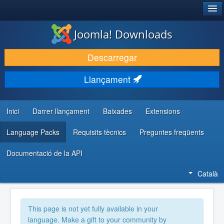
®
JOOMLA!
Joomla! Downloads
DESCARREGA & AMPLIA
Descarregar
DESCOBRIR & APRENDRE
Llançament
COMUNITAT & SUPORT
RECURSOS PER DESENVOLUPADORS/ES
Inici
Darrer llançament
Baixades
Extensions
Language Packs
Requisits tècnics
Preguntes freqüents
Documentació de la API
Català
This page is not yet fully available in your
language. Make a gift to your community by