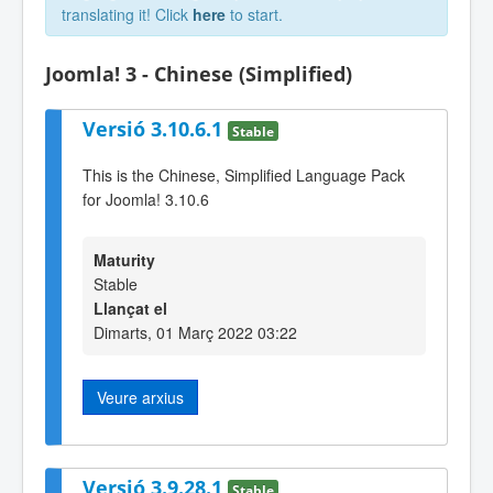
translating it! Click
here
to start.
Joomla! 3 - Chinese (Simplified)
Versió 3.10.6.1
Stable
This is the Chinese, Simplified Language Pack
for Joomla! 3.10.6
Maturity
Stable
Llançat el
Dimarts, 01 Març 2022 03:22
Veure arxius
Versió 3.9.28.1
Stable