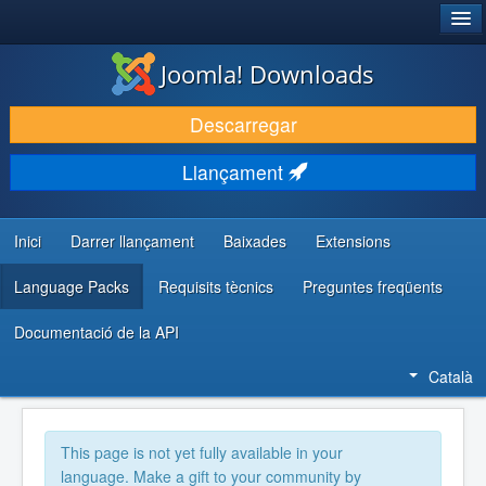
®
JOOMLA!
Joomla! Downloads
DESCARREGA & AMPLIA
Descarregar
DESCOBRIR & APRENDRE
Llançament
COMUNITAT & SUPORT
RECURSOS PER DESENVOLUPADORS/ES
Inici
Darrer llançament
Baixades
Extensions
Language Packs
Requisits tècnics
Preguntes freqüents
Documentació de la API
Català
This page is not yet fully available in your
language. Make a gift to your community by