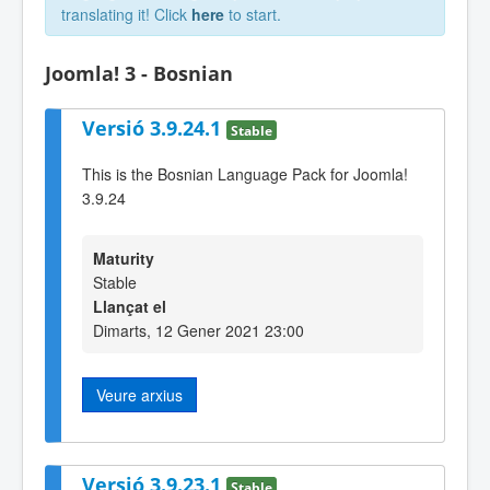
translating it! Click
here
to start.
Joomla! 3 - Bosnian
Versió 3.9.24.1
Stable
This is the Bosnian Language Pack for Joomla!
3.9.24
Maturity
Stable
Llançat el
Dimarts, 12 Gener 2021 23:00
Veure arxius
Versió 3.9.23.1
Stable