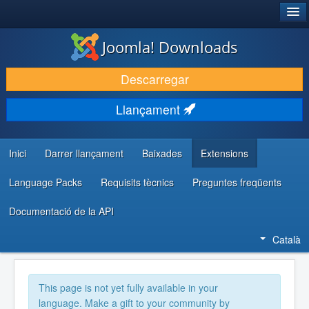
®
JOOMLA!
Joomla! Downloads
DESCARREGA & AMPLIA
Descarregar
DESCOBRIR & APRENDRE
Llançament
COMUNITAT & SUPORT
RECURSOS PER DESENVOLUPADORS/ES
Inici
Darrer llançament
Baixades
Extensions
Language Packs
Requisits tècnics
Preguntes freqüents
Documentació de la API
Català
This page is not yet fully available in your
language. Make a gift to your community by