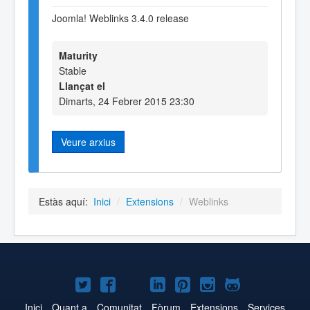
Joomla! Weblinks 3.4.0 release
Maturity
Stable
Llançat el
Dimarts, 24 Febrer 2015 23:30
Veure arxius
Estàs aquí:
Inici
/
Extensions
/
Weblinks
Joomla!
Joomla!
Joomla!
Joomla!
Joomla!
Joomla!
Joomla!
a
a
a
a
a
a
a
Inici
Quant a
Comunitat
Fòrum
Extensions
Services