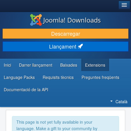
®
JOOMLA!
Joomla! Downloads
DESCARREGA & AMPLIA
Descarregar
DESCOBRIR & APRENDRE
Llançament
COMUNITAT & SUPORT
RECURSOS PER DESENVOLUPADORS/ES
Inici
Darrer llançament
Baixades
Extensions
Language Packs
Requisits tècnics
Preguntes freqüents
Documentació de la API
Català
This page is not yet fully available in your
language. Make a gift to your community by