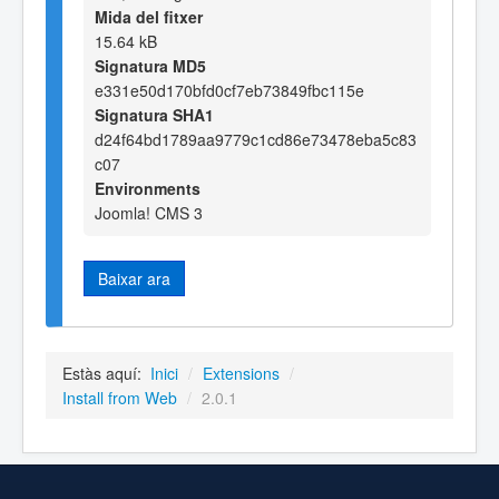
Mida del fitxer
15.64 kB
Signatura MD5
e331e50d170bfd0cf7eb73849fbc115e
Signatura SHA1
d24f64bd1789aa9779c1cd86e73478eba5c83
c07
Environments
Joomla! CMS 3
Baixar ara
Estàs aquí:
Inici
/
Extensions
/
Install from Web
/
2.0.1