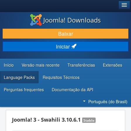
®
JOOMLA!
Joomla! Downloads
BAIXAR E APRIMORAR
Baixar
DESCUBRA & APRENDA
Iniciar
COMUNIDADE & SUPORTE
RECURSOS PARA DESENVOLVEDORES
Início
Versão mais recente
Transferências
Extensões
Language Packs
Requisitos Técnicos
Perguntas frequentes
Documentação da API
Português (do Brasil)
Joomla! 3 - Swahili 3.10.6.1
Stable