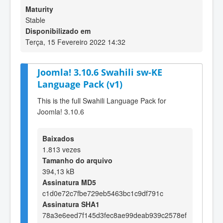
Maturity
Stable
Disponibilizado em
Terça, 15 Fevereiro 2022 14:32
Joomla! 3.10.6 Swahili sw-KE
Language Pack (v1)
This is the full Swahili Language Pack for
Joomla! 3.10.6
Baixados
1.813 vezes
Tamanho do arquivo
394,13 kB
Assinatura MD5
c1d0e72c7fbe729eb5463bc1c9df791c
Assinatura SHA1
78a3e6eed7f145d3fec8ae99deab939c2578ef